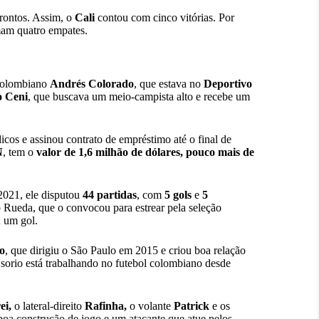
rontos. Assim, o
Cali
contou com cinco vitórias. Por
omam quatro empates.
 colombiano
Andrés Colorado
, que estava no
Deportivo
o Ceni
, que buscava um meio-campista alto e recebe um
cos e assinou contrato de empréstimo até o final de
N
, tem o
valor de 1,6 milhão de dólares, pouco mais de
2021, ele disputou
44 partidas
, com
5 gols
e
5
o Rueda, que o convocou para estrear pela seleção
 um gol.
o
, que dirigiu o São Paulo em 2015 e criou boa relação
Osorio está trabalhando no futebol colombiano desde
ei,
o lateral-direito
Rafinha,
o volante
Patrick
e os
boa construção de jogo e um atacante que atue pelos