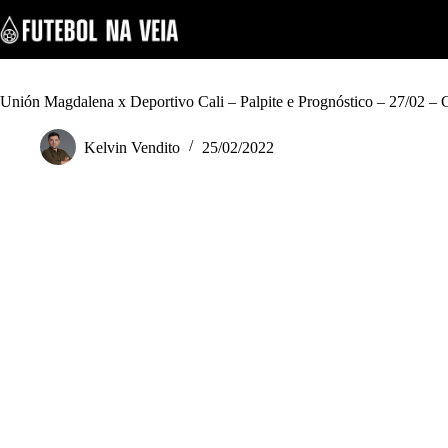
S
k
i
p
t
o
Unión Magdalena x Deportivo Cali – Palpite e Prognóstico – 27/02 –
c
o
Kelvin Vendito
25/02/2022
n
t
e
n
t