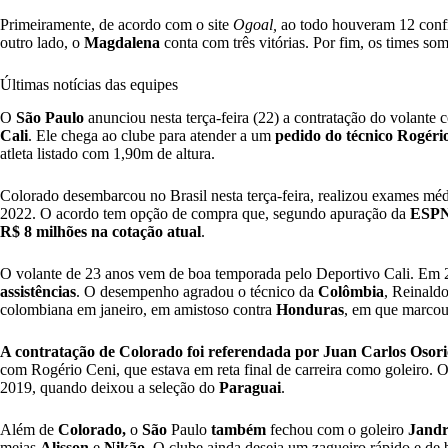
Primeiramente, de acordo com o site
Ogoal,
ao todo houveram 12 conf
outro lado, o
Magdalena
conta com três vitórias. Por fim, os times s
Últimas notícias das equipes
O
São
P
aulo
anunciou nesta terça-feira (22) a contratação do volante
Cali
. Ele chega ao clube para atender a um
pedido do técnico Rogéri
atleta listado com 1,90m de altura.
Colorado desembarcou no Brasil nesta terça-feira, realizou exames médi
2022. O acordo tem opção de compra que, segundo apuração da
ESP
R$ 8 milhões na cotação atual
.
O volante de 23 anos vem de boa temporada pelo Deportivo Cali. Em 
assistências
. O desempenho agradou o técnico da
Colômbia
, Reinald
colombiana em janeiro, em amistoso contra
Honduras
, em que marcou
A contratação de Colorado foi referendada por Juan Carlos Osori
com Rogério Ceni, que estava em reta final de carreira como goleiro. 
2019, quando deixou a seleção do
Paraguai
.
Além de
Colorado,
o
São
Paulo
também
fechou com o goleiro
Jandr
meias
Alisson
e
Nikão.
O clube ainda deseja um zagueiro rápido e de 