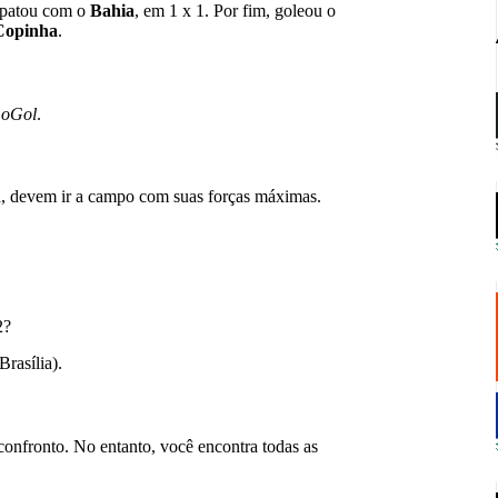
empatou com o
Bahia
, em 1 x 1. Por fim, goleou o
Copinha
.
e
oGol
.
ma, devem ir a campo com suas forças máximas.
2?
rasília).
 confronto. No entanto, você encontra todas as