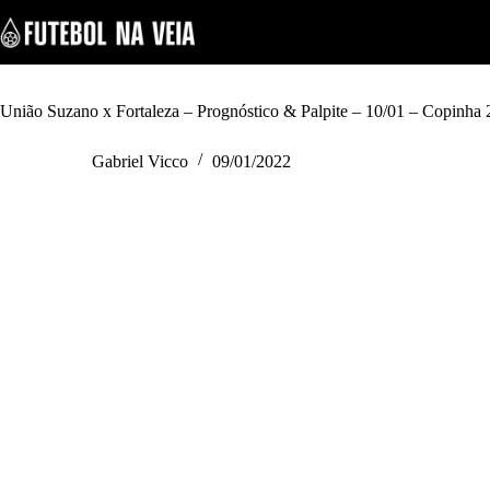
S
k
i
p
t
o
União Suzano x Fortaleza – Prognóstico & Palpite – 10/01 – Copinha
c
o
Gabriel Vicco
09/01/2022
n
t
e
n
t