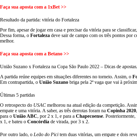
Faça sua aposta com a 1xBet >>
Resultado da partida: vitória do Fortaleza
Por fim, apesar de jogar em casa e precisar da vitória para se classificar
Dessa forma, o
Fortaleza
deve sair de campo com os três pontos por co
melhor.
Faça sua aposta com a Betano >>
União Suzano x Fortaleza na Copa São Paulo 2022 – Dicas de apostas,
A partida reúne equipes em situações diferentes no torneio. Assim, o
Fo
Em contrapartida, o
União Suzano
briga pela 2ª vaga que vai à próxi
Últimas 5 partidas
O retrospecto do
USAC
melhorou na atual edição da competição. Assim,
empate e uma vitória. A saber, as três derrotas foram na
Copinha 2020
para o
União ABC
, por 2 x 1, e para a
Chapecoense
. Posteriormente,
x 1, e bateu o
Concórdia
de virada, por 3 x 2.
Por outro lado, o
Leão do Pici
tem duas vitórias, um empate e dois reve