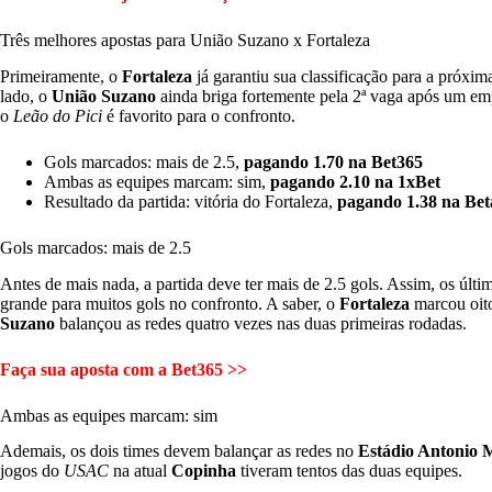
Três melhores apostas para União Suzano x Fortaleza
Primeiramente, o
Fortaleza
já garantiu sua classificação para a próxim
lado, o
União Suzano
ainda briga fortemente pela 2ª vaga após um emp
o
Leão do Pici
é favorito para o confronto.
Gols marcados: mais de 2.5,
pagando 1.70 na Bet365
Ambas as equipes marcam: sim,
pagando 2.10 na 1xBet
Resultado da partida: vitória do Fortaleza,
pagando 1.38 na Be
Gols marcados: mais de 2.5
Antes de mais nada, a partida deve ter mais de 2.5 gols. Assim, os últ
grande para muitos gols no confronto. A saber, o
Fortaleza
marcou oito
Suzano
balançou as redes quatro vezes nas duas primeiras rodadas.
Faça sua aposta com a Bet365 >>
Ambas as equipes marcam: sim
Ademais, os dois times devem balançar as redes no
Estádio Antonio 
jogos do
USAC
na atual
Copinha
tiveram tentos das duas equipes.