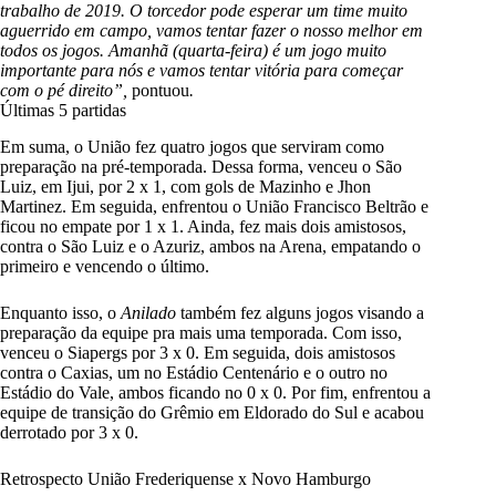
trabalho de 2019. O torcedor pode esperar um time muito
aguerrido em campo, vamos tentar fazer o nosso melhor em
todos os jogos. Amanhã (quarta-feira) é um jogo muito
importante para nós e vamos tentar vitória para começar
com o pé direito”,
pontuou
.
Últimas 5 partidas
Em suma, o União fez quatro jogos que serviram como
preparação na pré-temporada. Dessa forma, venceu o São
Luiz, em Ijui, por 2 x 1, com gols de Mazinho e Jhon
Martinez. Em seguida, enfrentou o União Francisco Beltrão e
ficou no empate por 1 x 1. Ainda, fez mais dois amistosos,
contra o São Luiz e o Azuriz, ambos na Arena, empatando o
primeiro e vencendo o último.
Enquanto isso, o
Anilado
também fez alguns jogos visando a
preparação da equipe pra mais uma temporada. Com isso,
venceu o Siapergs por 3 x 0. Em seguida, dois amistosos
contra o Caxias, um no Estádio Centenário e o outro no
Estádio do Vale, ambos ficando no 0 x 0. Por fim, enfrentou a
equipe de transição do Grêmio em Eldorado do Sul e acabou
derrotado por 3 x 0.
Retrospecto
União Frederiquense x Novo Hamburgo