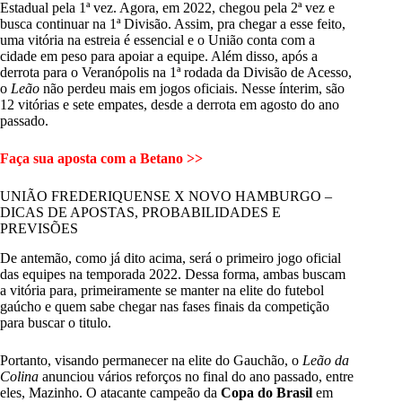
Estadual pela 1ª vez. Agora, em 2022, chegou pela 2ª vez e
busca continuar na 1ª Divisão. Assim, pra chegar a esse feito,
uma vitória na estreia é essencial e o União conta com a
cidade em peso para apoiar a equipe. Além disso, após a
derrota para o Veranópolis na 1ª rodada da Divisão de Acesso,
o
Leão
não perdeu mais em jogos oficiais. Nesse ínterim, são
12 vitórias e sete empates, desde a derrota em agosto do ano
passado.
Faça sua aposta com a Betano >>
UNIÃO FREDERIQUENSE X NOVO HAMBURGO –
DICAS DE APOSTAS, PROBABILIDADES E
PREVISÕES
De antemão, como já dito acima, será o primeiro jogo oficial
das equipes na temporada 2022. Dessa forma, ambas buscam
a vitória para, primeiramente se manter na elite do futebol
gaúcho e quem sabe chegar nas fases finais da competição
para buscar o titulo.
Portanto, visando permanecer na elite do Gauchão, o
Leão da
Colina
anunciou vários reforços no final do ano passado, entre
eles, Mazinho. O atacante campeão da
Copa do Brasil
em