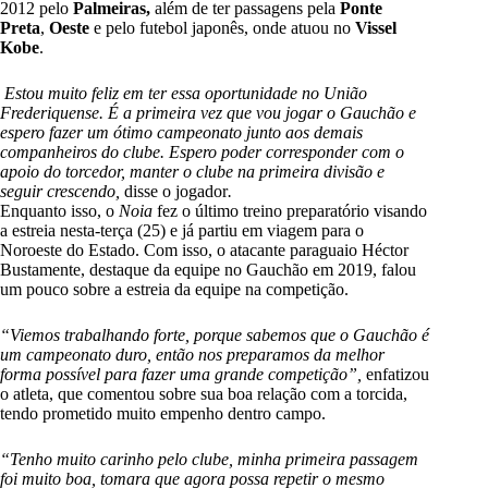
2012 pelo
Palmeiras,
além de ter passagens pela
Ponte
Preta
,
Oeste
e pelo futebol japonês, onde atuou no
Vissel
Kobe
.
Estou muito feliz em ter essa oportunidade no União
Frederiquense. É a primeira vez que vou jogar o Gauchão e
espero fazer um ótimo campeonato junto aos demais
companheiros do clube. Espero poder corresponder com o
apoio do torcedor, manter o clube na primeira divisão e
seguir crescendo,
disse o jogador
.
Enquanto isso, o
Noia
fez o último treino preparatório visando
a estreia nesta-terça (25) e já partiu em viagem para o
Noroeste do Estado. Com isso, o atacante paraguaio Héctor
Bustamente, destaque da equipe no Gauchão em 2019, falou
um pouco sobre a estreia da equipe na competição.
“Viemos trabalhando forte, porque sabemos que o Gauchão é
um campeonato duro, então nos preparamos da melhor
forma possível para fazer uma grande competição”,
enfatizou
o atleta, que comentou sobre sua boa relação com a torcida,
tendo prometido muito empenho dentro campo.
“Tenho muito carinho pelo clube, minha primeira passagem
foi muito boa, tomara que agora possa repetir o mesmo