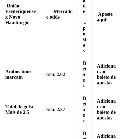
a
União
d
Frederiquense
Mercado
e
Aposte
x Novo
e odds
aqui!
Hamburgo
a
p
o
st
a
s
B
Adiciona
et
Ambos times
r ao
Sim:
2.02
a
marcam
boleto de
n
apostas
o
B
Adiciona
et
Total de gols:
r ao
Sim:
2.37
a
Mais de 2.5
boleto de
n
apostas
o
B
Adiciona
et