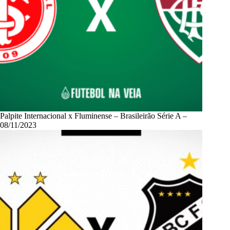
Palpite Internacional x Fluminense – Brasileirão Série A –
08/11/2023