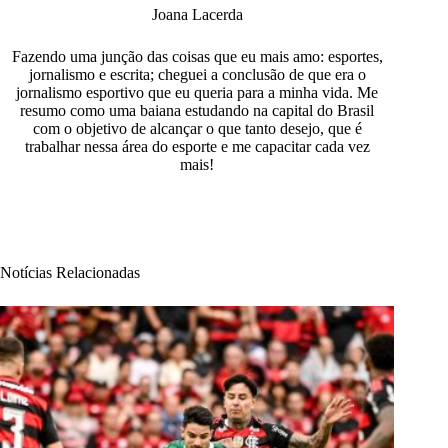
Joana Lacerda
Fazendo uma junção das coisas que eu mais amo: esportes,
jornalismo e escrita; cheguei a conclusão de que era o
jornalismo esportivo que eu queria para a minha vida. Me
resumo como uma baiana estudando na capital do Brasil
com o objetivo de alcançar o que tanto desejo, que é
trabalhar nessa área do esporte e me capacitar cada vez
mais!
Notícias Relacionadas