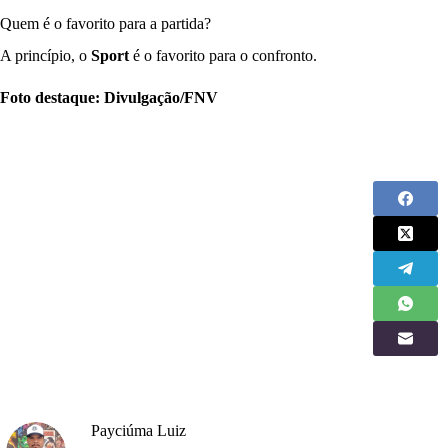
Quem é o favorito para a partida?
A princípio, o
Sport
é o favorito para o confronto.
Foto destaque: Divulgação/FNV
Payciúma Luiz