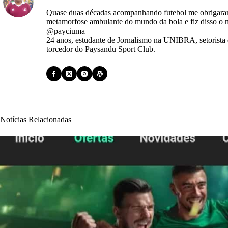
Quase duas décadas acompanhando futebol me obrigaram
metamorfose ambulante do mundo da bola e fiz disso o m
@payciuma
24 anos, estudante de Jornalismo na UNIBRA, setorista
torcedor do Paysandu Sport Club.
Notícias Relacionadas