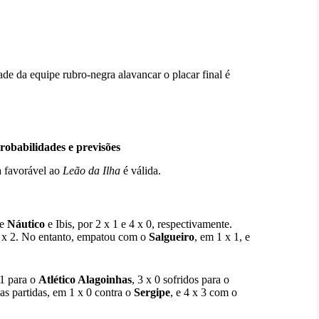
dade da equipe rubro-negra alavancar o placar final é
robabilidades e previsões
a favorável ao
Leão da Ilha
é válida.
de
Náutico
e Ibis, por 2 x 1 e 4 x 0, respectivamente.
3 x 2. No entanto, empatou com o
Salgueiro
, em 1 x 1, e
 1 para o
Atlético Alagoinhas
, 3 x 0 sofridos para o
as partidas, em 1 x 0 contra o
Sergipe
, e 4 x 3 com o