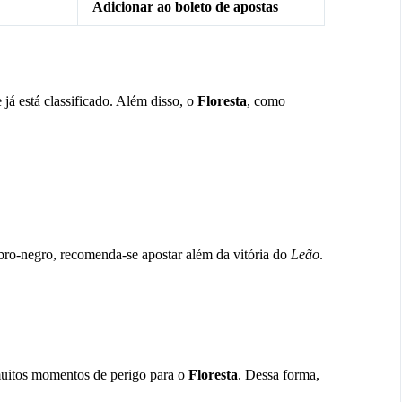
Adicionar ao boleto de apostas
e já está classificado. Além disso, o
Floresta
, como
bro-negro, recomenda-se apostar além da vitória do
Leão
.
uitos momentos de perigo para o
Floresta
. Dessa forma,