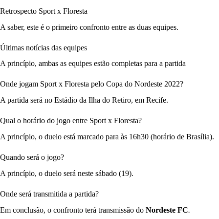
Retrospecto Sport x Floresta
A saber, este é o primeiro confronto entre as duas equipes.
Últimas notícias das equipes
A princípio, ambas as equipes estão completas para a partida
Onde jogam Sport x Floresta pelo Copa do Nordeste 2022?
A partida será no Estádio da Ilha do Retiro, em Recife.
Qual o horário do jogo entre Sport x Floresta?
A princípio, o duelo está marcado para às 16h30 (horário de Brasília).
Quando será o jogo?
A princípio, o duelo será neste sábado (19).
Onde será transmitida a partida?
Em conclusão, o confronto terá transmissão do
Nordeste FC
.