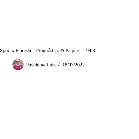
S
k
i
p
t
o
c
o
n
Sport x Floresta – Prognóstico & Palpite – 19/03
t
e
n
Payciúma Luiz
18/03/2022
t