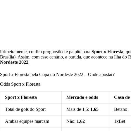
Primeiramente, confira prognóstico e palpite para
Sport x Floresta
, qu
Brasília). Assim, com esse cenário, a partida, que acontece na Ilha do R
Nordeste 2022
.
Sport x Floresta pela Copa do Nordeste 2022 – Onde apostar?
Odds Sport x Floresta
Sport x Floresta
Mercado e odds
Casa de 
Total de gols do Sport
Mais de 1,5:
1.65
Betano
Ambas equipes marcam
Não:
1.62
1xBet