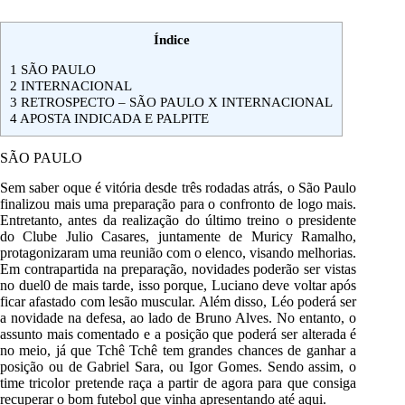
Índice
1
SÃO PAULO
2
INTERNACIONAL
3
RETROSPECTO – SÃO PAULO X INTERNACIONAL
4
APOSTA INDICADA E PALPITE
SÃO PAULO
Sem saber oque é vitória desde três rodadas atrás, o São Paulo
finalizou mais uma preparação para o confronto de logo mais.
Entretanto, antes da realização do último treino o presidente
do Clube Julio Casares, juntamente de Muricy Ramalho,
protagonizaram uma reunião com o elenco, visando melhorias.
Em contrapartida na preparação, novidades poderão ser vistas
no duel0 de mais tarde, isso porque, Luciano deve voltar após
ficar afastado com lesão muscular. Além disso, Léo poderá ser
a novidade na defesa, ao lado de Bruno Alves. No entanto, o
assunto mais comentado e a posição que poderá ser alterada é
no meio, já que Tchê Tchê tem grandes chances de ganhar a
posição ou de Gabriel Sara, ou Igor Gomes. Sendo assim, o
time tricolor pretende raça a partir de agora para que consiga
recuperar o bom futebol que vinha apresentando até aqui.