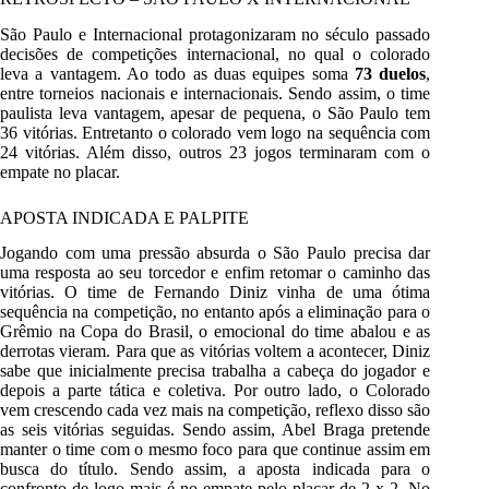
São Paulo e Internacional protagonizaram no século passado
decisões de competições internacional, no qual o colorado
leva a vantagem. Ao todo as duas equipes soma
73 duelos
,
entre torneios nacionais e internacionais. Sendo assim, o time
paulista leva vantagem, apesar de pequena, o São Paulo tem
36 vitórias. Entretanto o colorado vem logo na sequência com
24 vitórias. Além disso, outros 23 jogos terminaram com o
empate no placar.
APOSTA INDICADA E PALPITE
Jogando com uma pressão absurda o São Paulo precisa dar
uma resposta ao seu torcedor e enfim retomar o caminho das
vitórias. O time de Fernando Diniz vinha de uma ótima
sequência na competição, no entanto após a eliminação para o
Grêmio na Copa do Brasil, o emocional do time abalou e as
derrotas vieram. Para que as vitórias voltem a acontecer, Diniz
sabe que inicialmente precisa trabalha a cabeça do jogador e
depois a parte tática e coletiva. Por outro lado, o Colorado
vem crescendo cada vez mais na competição, reflexo disso são
as seis vitórias seguidas. Sendo assim, Abel Braga pretende
manter o time com o mesmo foco para que continue assim em
busca do título. Sendo assim, a aposta indicada para o
confronto de logo mais é no empate pelo placar de 2 x 2.
No