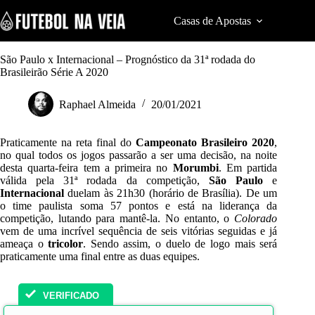
S
k
Casas de Apostas
Cod
i
p
t
São Paulo x Internacional – Prognóstico da 31ª rodada do
o
Brasileirão Série A 2020
c
o
Raphael Almeida
20/01/2021
n
t
e
Praticamente na reta final do
Campeonato Brasileiro 2020
,
n
no qual todos os jogos passarão a ser uma decisão, na noite
t
desta quarta-feira tem a primeira no
Morumbi
. Em partida
válida pela 31ª rodada da competição,
São Paulo
e
Internacional
duelam às 21h30 (horário de Brasília). De um
o time paulista soma 57 pontos e está na liderança da
competição, lutando para mantê-la. No entanto, o
Colorado
vem de uma incrível sequência de seis vitórias seguidas e já
ameaça o
tricolor
. Sendo assim, o duelo de logo mais será
praticamente uma final entre as duas equipes.
VERIFICADO