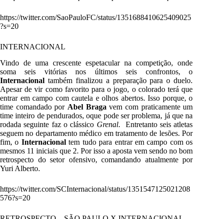
https://twitter.com/SaoPauloFC/status/1351688410625409025
?s=20
INTERNACIONAL
Vindo de uma crescente espetacular na competição, onde
soma seis vitórias nos últimos seis confrontos, o
Internacional
também finalizou a preparação para o duelo.
Apesar de vir como favorito para o jogo, o colorado terá que
entrar em campo com cautela e olhos abertos. Isso porque, o
time comandado por
Abel Braga
vem com praticamente um
time inteiro de pendurados, oque pode ser problema, já que na
rodada seguinte faz o clássico
Grenal
. Entretanto seis atletas
seguem no departamento médico em tratamento de lesões. Por
fim, o
Internacional
tem tudo para entrar em campo com os
mesmos 11 iniciais que 2. Por isso a aposta vem sendo no bom
retrospecto do setor ofensivo, comandando atualmente por
Yuri Alberto.
https://twitter.com/SCInternacional/status/1351547125021208
576?s=20
RETROSPECTO – SÃO PAULO X INTERNACIONAL