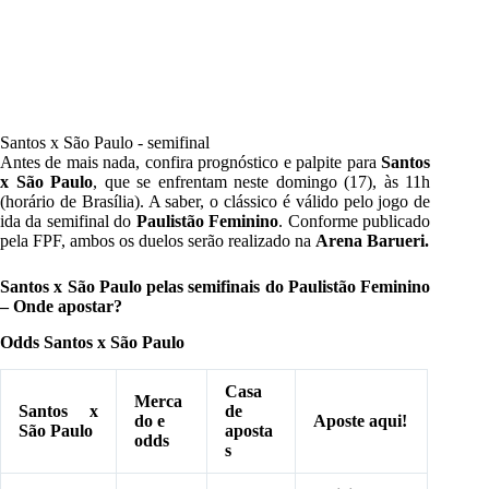
Santos x São Paulo - semifinal
Antes de mais nada, confira prognóstico e palpite para
Santos
x São Paulo
, que se enfrentam neste domingo (17), às 11h
(horário de Brasília). A saber, o clássico é válido pelo jogo de
ida da semifinal do
Paulistão Feminino
. Conforme publicado
pela FPF, ambos os duelos serão realizado na
Arena Barueri.
Santos x São Paulo pelas semifinais do Paulistão Feminino
– Onde apostar?
Odds Santos x São Paulo
Casa
Merca
Santos x
de
do e
Aposte aqui!
São Paulo
aposta
odds
s