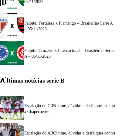
06/11/2023
Palpite: Fortaleza x Flamengo – Brasileirão Série A
– 05/11/2023
Palpite: Cruzeiro x Internacional – Brasileirão Série
A – 05/11/2023
Últimas notícias
serie
B
Escalação do CRB: time, dúvidas e desfalques contra
a Chapecoense
Escalação do ABC: time, dúvidas e desfalques contra