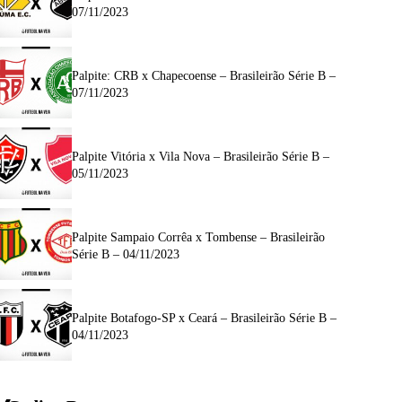
07/11/2023
Palpite: CRB x Chapecoense – Brasileirão Série B –
07/11/2023
Palpite Vitória x Vila Nova – Brasileirão Série B –
05/11/2023
Palpite Sampaio Corrêa x Tombense – Brasileirão
Série B – 04/11/2023
Palpite Botafogo-SP x Ceará – Brasileirão Série B –
04/11/2023