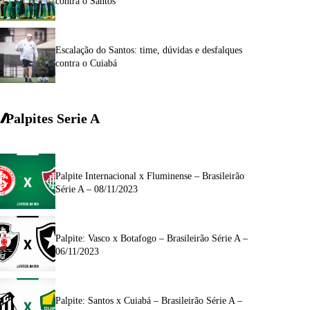
contra o Santos
Escalação do Santos: time, dúvidas e desfalques
contra o Cuiabá
Palpites Serie A
Palpite Internacional x Fluminense – Brasileirão
Série A – 08/11/2023
Palpite: Vasco x Botafogo – Brasileirão Série A –
06/11/2023
Palpite: Santos x Cuiabá – Brasileirão Série A –