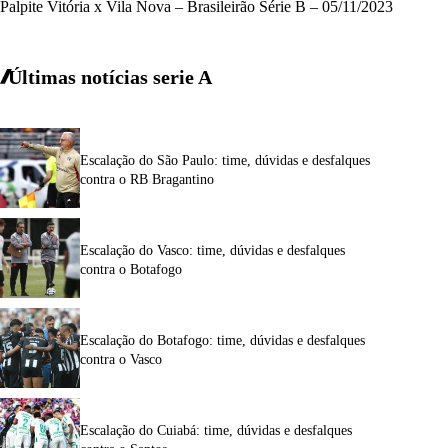
Palpite Vitória x Vila Nova – Brasileirão Série B – 05/11/2023
Últimas notícias
serie A
Escalação do São Paulo: time, dúvidas e desfalques
contra o RB Bragantino
Escalação do Vasco: time, dúvidas e desfalques
contra o Botafogo
Escalação do Botafogo: time, dúvidas e desfalques
contra o Vasco
Escalação do Cuiabá: time, dúvidas e desfalques