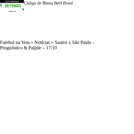
Código de Bônus Bet9 Brasil
Futebol na Veia
»
Notícias
»
Santos x São Paulo –
Prognóstico & Palpite – 17/10