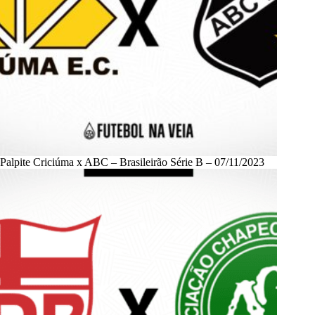
Palpite Criciúma x ABC – Brasileirão Série B – 07/11/2023