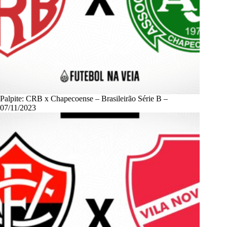
Palpite: CRB x Chapecoense – Brasileirão Série B –
07/11/2023