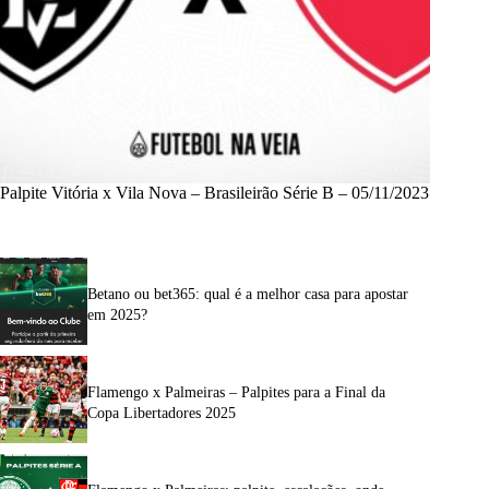
Palpite Vitória x Vila Nova – Brasileirão Série B – 05/11/2023
Betano ou bet365: qual é a melhor casa para apostar
em 2025?
Flamengo x Palmeiras – Palpites para a Final da
Copa Libertadores 2025