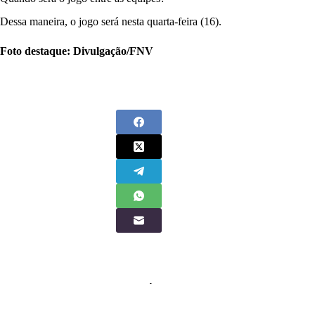
Dessa maneira, o jogo será nesta quarta-feira (16).
Foto destaque: Divulgação/FNV