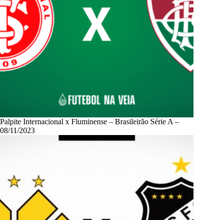
Palpite Internacional x Fluminense – Brasileirão Série A –
08/11/2023