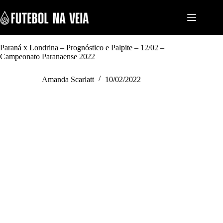
S
k
i
p
t
Paraná x Londrina – Prognóstico e Palpite – 12/02 –
o
Campeonato Paranaense 2022
c
o
n
Amanda Scarlatt
10/02/2022
t
e
n
t