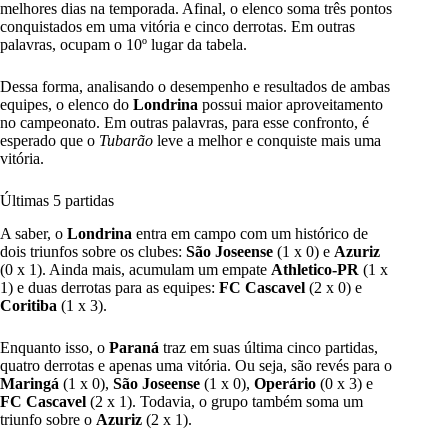
melhores dias na temporada. Afinal, o elenco soma três pontos
conquistados em uma vitória e cinco derrotas. Em outras
palavras, ocupam o 10º lugar da tabela.
Dessa forma, analisando o desempenho e resultados de ambas
equipes, o elenco do
Londrina
possui maior aproveitamento
no campeonato. Em outras palavras, para esse confronto, é
esperado que o
Tubarão
leve a melhor e conquiste mais uma
vitória.
Últimas 5 partidas
A saber, o
Londrina
entra em campo com um histórico de
dois triunfos sobre os clubes:
São Joseense
(1 x 0) e
Azuriz
(0 x 1). Ainda mais, acumulam um empate
Athletico-PR
(1 x
1) e duas derrotas para as equipes:
FC Cascavel
(2 x 0) e
Coritiba
(1 x 3).
Enquanto isso, o
Paraná
traz em suas última cinco partidas,
quatro derrotas e apenas uma vitória. Ou seja, são revés para o
Maringá
(1 x 0),
São Joseense
(1 x 0),
Operário
(0 x 3) e
FC Cascavel
(2 x 1). Todavia, o grupo também soma um
triunfo sobre o
Azuriz
(2 x 1).