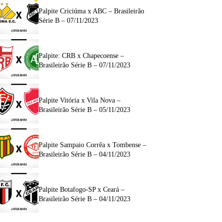
Palpite Criciúma x ABC – Brasileirão
Série B – 07/11/2023
Palpite: CRB x Chapecoense –
Brasileirão Série B – 07/11/2023
Palpite Vitória x Vila Nova –
Brasileirão Série B – 05/11/2023
Palpite Sampaio Corrêa x Tombense –
Brasileirão Série B – 04/11/2023
Palpite Botafogo-SP x Ceará –
Brasileirão Série B – 04/11/2023