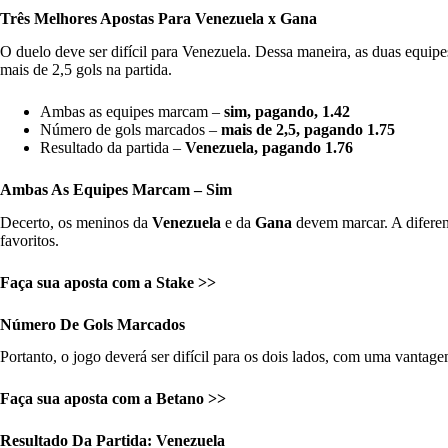
Três Melhores Apostas Para
Venezuela x Gana
O duelo deve ser difícil para Venezuela. Dessa maneira, as duas equipe
mais de 2,5 gols na partida.
Ambas as equipes marcam –
sim,
pagando, 1.42
Número de gols marcados –
mais de 2,5,
pagando 1.75
Resultado da partida –
Venezuela,
pagando 1.76
Ambas As Equipes Marcam – Sim
Decerto, os meninos da
Venezuela
e da
Gana
devem marcar. A diferen
favoritos.
Faça sua aposta com a Stake >>
Número De Gols Marcados
Portanto, o jogo deverá ser difícil para os dois lados, com uma vantage
Faça sua aposta com a Betano >>
Resultado Da Partida: Venezuela