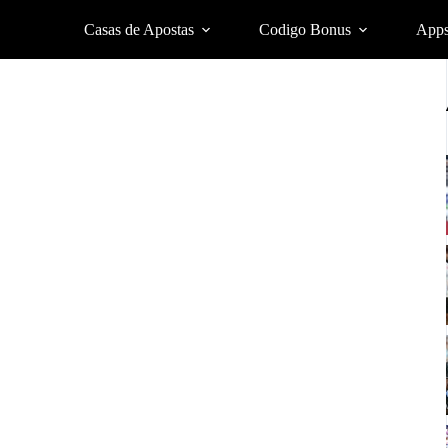
Casas de Apostas
Codigo Bonus
App