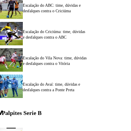
Escalação do ABC: time, dúvidas e
desfalques contra o Criciúma
Escalação do Criciúma: time, dúvidas
e desfalques contra o ABC
Escalação do Vila Nova: time, dúvidas
e desfalques contra o Vitória
Escalação do Avaí: time, dúvidas e
desfalques contra a Ponte Preta
Palpites Serie
B