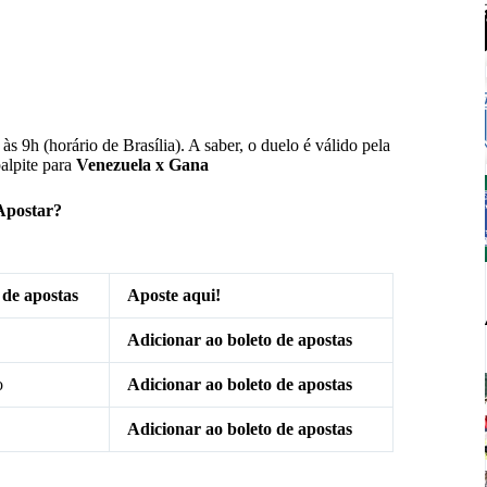
s 9h (horário de Brasília). A saber, o duelo é válido pela
palpite para
Venezuela x Gana
Apostar?
 de apostas
Aposte aqui!
Adicionar ao boleto de apostas
o
Adicionar ao boleto de apostas
Adicionar ao boleto de apostas