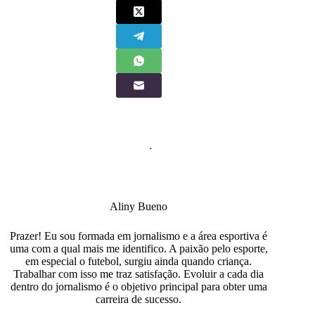
Aliny Bueno
Prazer! Eu sou formada em jornalismo e a área esportiva é
uma com a qual mais me identifico. A paixão pelo esporte,
em especial o futebol, surgiu ainda quando criança.
Trabalhar com isso me traz satisfação. Evoluir a cada dia
dentro do jornalismo é o objetivo principal para obter uma
carreira de sucesso.