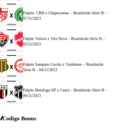
Palpite: CRB x Chapecoense – Brasileirão Série B –
07/11/2023
Palpite Vitória x Vila Nova – Brasileirão Série B –
05/11/2023
Palpite Sampaio Corrêa x Tombense – Brasileirão
Série B – 04/11/2023
Palpite Botafogo-SP x Ceará – Brasileirão Série B –
04/11/2023
Codigo Bonus