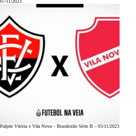
07/11/2023
Palpite Vitória x Vila Nova – Brasileirão Série B – 05/11/2023