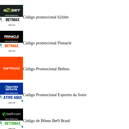
Código promocional b2xbet
Código promocional Pinnacle
Código Promocional Betboo
Codigo Promocional Esportes da Sorte
Código de Bônus Bet9 Brasil