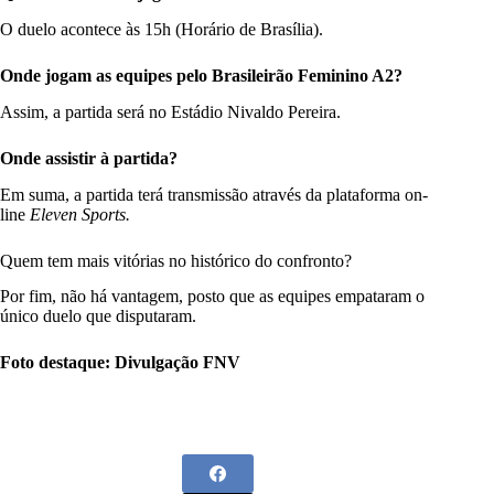
O duelo acontece às 15h (Horário de Brasília).
Onde jogam
as equi
p
es
pelo Brasileirão Feminino A2?
Assim, a partida será no Estádio Nivaldo Pereira.
Onde assistir à partida?
Em suma, a partida terá transmissão através da plataforma on-
line
Eleven Sports.
Quem tem mais vitórias no histórico do confronto?
Por fim, não há vantagem, posto que as equipes empataram o
único duelo que disputaram.
Foto destaque: Divulgação FNV