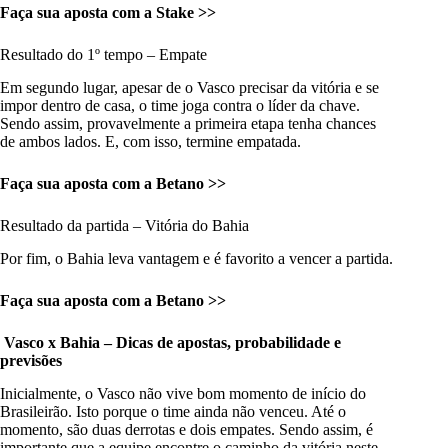
Faça sua aposta com a Stake >>
Resultado do 1
º
tempo – Empate
Em segundo lugar, apesar de o Vasco precisar da vitória e se
impor dentro de casa, o time joga contra o líder da chave.
Sendo assim, provavelmente a primeira etapa tenha chances
de ambos lados. E, com isso, termine empatada.
Faça sua aposta com a Betano >>
Resultado da partida – Vitória do Bahia
Por fim, o Bahia leva vantagem e é favorito a vencer a partida.
Faça sua aposta com a Betano >>
Vasco x Bahia
– Dicas de apostas, probabilidade e
previsões
Inicialmente, o Vasco não vive bom momento de início do
Brasileirão. Isto porque o time ainda não venceu. Até o
momento, são duas derrotas e dois empates. Sendo assim, é
importante que a equipe encontre o caminho da vitória neste