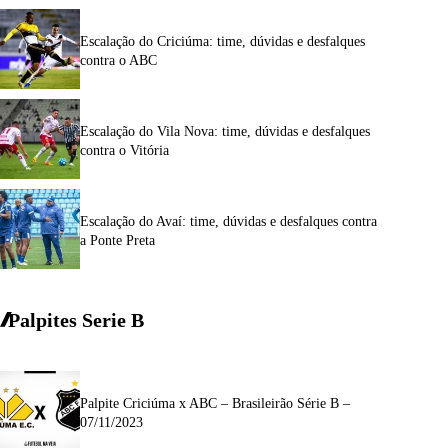
Escalação do Criciúma: time, dúvidas e desfalques
contra o ABC
Escalação do Vila Nova: time, dúvidas e desfalques
contra o Vitória
Escalação do Avaí: time, dúvidas e desfalques contra
a Ponte Preta
Palpites Serie
B
Palpite Criciúma x ABC – Brasileirão Série B –
07/11/2023