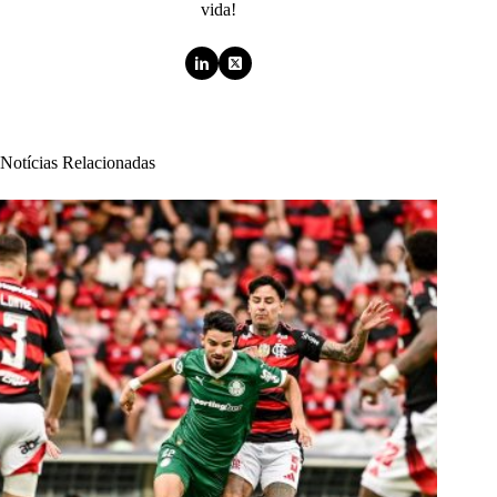
vida!
Notícias Relacionadas