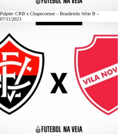
Palpite: CRB x Chapecoense – Brasileirão Série B –
07/11/2023