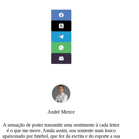
André Merice
A sensação de poder transmitir uma sentimento à cada leitor
é o que me move. Ainda assim, sou somente mais louco
apaixonado por futebol, que fez da escrita e do esporte a sua