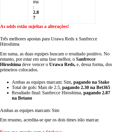
ma
:
2.8
7
As odds estão sujeitas a alterações!
Três melhores apostas para Urawa Reds x Sanfrecce
Hiroshima
Em suma, as duas equipes buscam o resultado positivo. No
entanto, por estar em uma fase melhor, o
Sanfrecce
Hiroshima
deve vencer o
Urawa Reds,
e, dessa forma, dos
primeiros colocados.
Ambas as equipes marcam: Sim,
pagando na Stake
Total de gols: Mais de 2.5,
pagando 2.30
na Bet365
Resultado final: Sanfrecce Hiroshima,
pagando 2.87
na Betano
Ambas as equipes marcam: Sim
Em resumo, acredita-se que os dois times irão marcar.