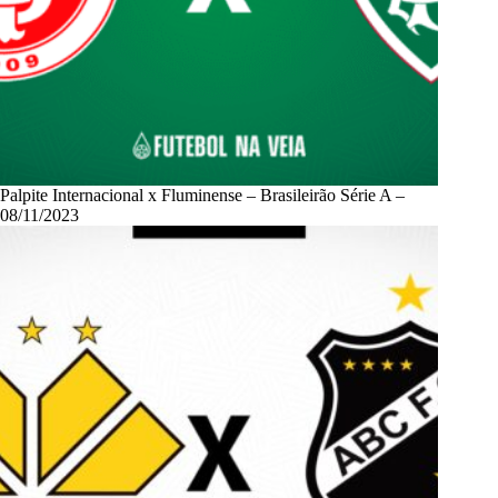
Palpite Internacional x Fluminense – Brasileirão Série A –
08/11/2023