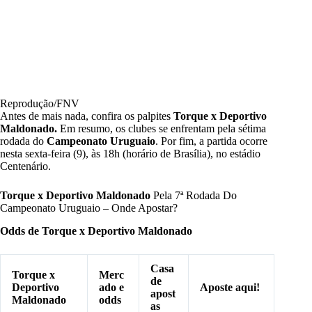
Reprodução/FNV
Antes de mais nada, confira os palpites
Torque x Deportivo
Maldonado.
Em resumo, os clubes se enfrentam pela sétima
rodada do
Campeonato Uruguaio
. Por fim, a partida ocorre
nesta sexta-feira (9), às 18h (horário de Brasília), no estádio
Centenário.
Torque x Deportivo Maldonado
Pela 7ª Rodada Do
Campeonato Uruguaio – Onde Apostar?
Odds de Torque x Deportivo Maldonado
Casa
Torque x
Merc
de
Deportivo
ado e
Aposte aqui!
apost
Maldonado
odds
as