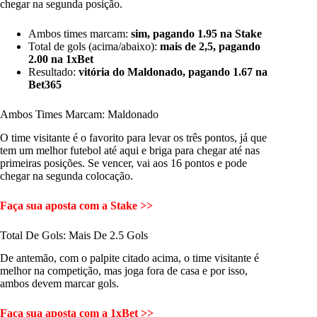
chegar na segunda posição.
Ambos times marcam:
sim,
pagando 1.95 na Stake
Total de gols (acima/abaixo):
mais de 2,5,
pagando
2.00 na 1xBet
Resultado:
vitória do Maldonado,
pagando 1.67 na
Bet365
Ambos Times Marcam: Maldonado
O time visitante é o favorito para levar os três pontos, já que
tem um melhor futebol até aqui e briga para chegar até nas
primeiras posições. Se vencer, vai aos 16 pontos e pode
chegar na segunda colocação.
Faça sua aposta com a Stake >>
Total De Gols: Mais De 2.5 Gols
De antemão, com o palpite citado acima, o time visitante é
melhor na competição, mas joga fora de casa e por isso,
ambos devem marcar gols.
Faça sua aposta com a 1xBet >>