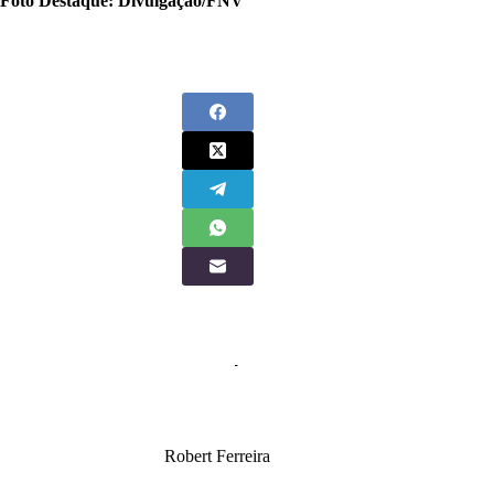
Foto Destaque: Divulgação/FNV
Robert Ferreira