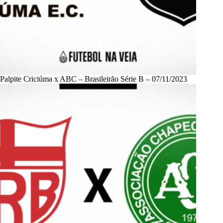
Palpite Criciúma x ABC – Brasileirão Série B – 07/11/2023