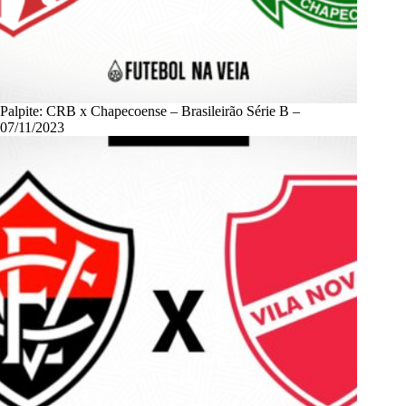
Palpite: CRB x Chapecoense – Brasileirão Série B –
07/11/2023