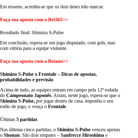
Em resumo, acredita-se que os dois times irão marcar.
Faça sua aposta com a Bet365>>
Resultado final: Shimizu S-Pulse
Em conclusão, espera-se um jogo disputado, com gols, mas
com vitória para a equipe visitante.
Faça sua aposta com a Betano>>
Shimizu S-Pulse x Frontale – Dicas de apostas,
probabilidades e previsão
Acima de tudo, as equipes entram em campo pela 12
ª rodada
do
Campeonato Japonês
.
Assim, neste jogo, espera-se que o
Shimizu S-Pulse,
por jogar dentro de casa, imponha o seu
estilo de jogo, e vença o
Frontale
.
Últimas
5 partidas
Nas últimas cinco partidas, o
Shimizu S-Pulse
venceu apenas
o
Shonan
. São dois empates –
Sanfrecce Hiroshima
e