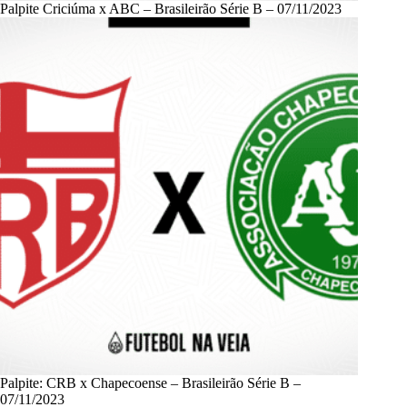
Palpite Criciúma x ABC – Brasileirão Série B – 07/11/2023
Palpite: CRB x Chapecoense – Brasileirão Série B –
07/11/2023