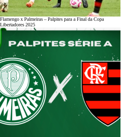
Flamengo x Palmeiras – Palpites para a Final da Copa
Libertadores 2025