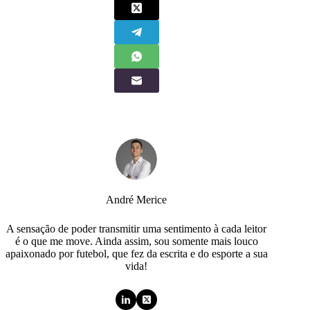
André Merice
A sensação de poder transmitir uma sentimento à cada leitor
é o que me move. Ainda assim, sou somente mais louco
apaixonado por futebol, que fez da escrita e do esporte a sua
vida!