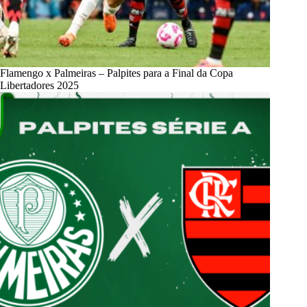
Flamengo x Palmeiras – Palpites para a Final da Copa
Libertadores 2025