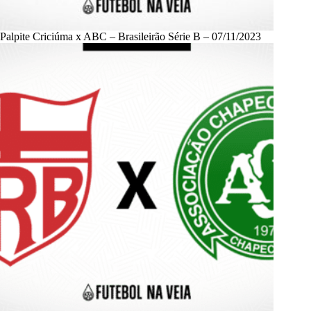
Palpite Criciúma x ABC – Brasileirão Série B – 07/11/2023