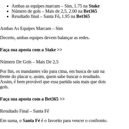
Ambas as equipes marcam – Sim, 1.75 na
Stake
Número de gols – Mais de 2,5, 2.00 na
Bet365
Resultado final – Santa Fé
,
1.95 na
Bet365
Ambas As Equipes Marcam – Sim
Decerto, ambas equipes devem balançar as redes.
Faça sua aposta com a Stake >>
Número De Gols – Mais De 2,5
Por fim, os mandantes vão para cima, em busca de sair na
frente do placar e, assim, quem sabe buscar o resultado.
Assim, é bem provável que essa partida saia mais que dois
gols.
Faça sua aposta com a Bet365 >>
Resultado Final – Santa Fé
Em suma, o
Santa Fé
é o favorito para vencer o confronto.