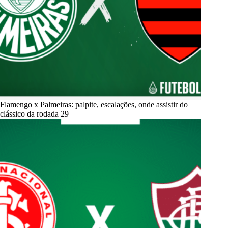
Flamengo x Palmeiras: palpite, escalações, onde assistir do
clássico da rodada 29