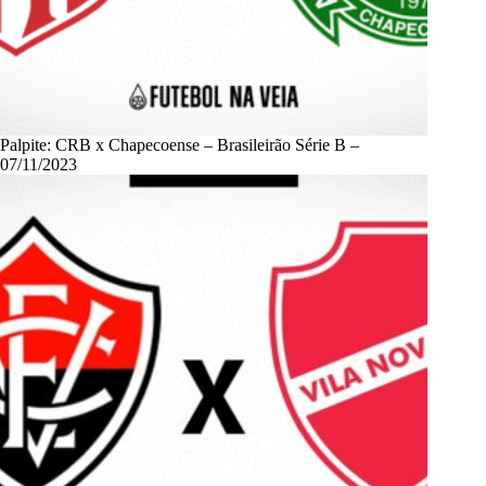
Palpite: CRB x Chapecoense – Brasileirão Série B –
07/11/2023