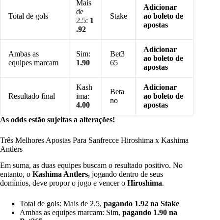
Mais
Adicionar
de
Total de gols
Stake
ao boleto de
2.5:
1
apostas
.92
Adicionar
Ambas as
Sim:
Bet3
ao boleto de
equipes marcam
1.90
65
apostas
Kash
Adicionar
Beta
Resultado final
ima:
ao boleto de
no
4.00
apostas
As odds estão sujeitas a alterações!
Três Melhores Apostas Para Sanfrecce Hiroshima x Kashima
Antlers
Em suma, as duas equipes buscam o resultado positivo. No
entanto, o
Kashima Antlers,
jogando dentro de seus
domínios, deve propor o jogo e vencer o
Hiroshima
.
Total de gols: Mais de 2.5,
pagando 1.92 na Stake
Ambas as equipes marcam: Sim,
pagando 1.90
na