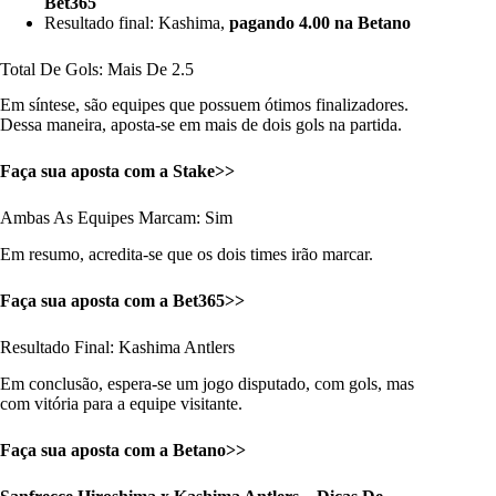
Bet365
Resultado final: Kashima,
pagando 4.00 na Betano
Total De Gols: Mais De 2.5
Em síntese, são equipes que possuem ótimos finalizadores.
Dessa maneira, aposta-se em mais de dois gols na partida.
Faça sua aposta com a Stake>>
Ambas As Equipes Marcam: Sim
Em resumo, acredita-se que os dois times irão marcar.
Faça sua aposta com a Bet365>>
Resultado Final: Kashima Antlers
Em conclusão, espera-se um jogo disputado, com gols, mas
com vitória para a equipe visitante.
Faça sua aposta com a Betano>>