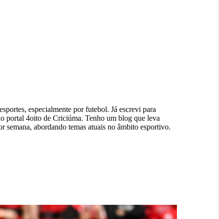
sportes, especialmente por futebol. Já escrevi para
 no portal 4oito de Criciúma. Tenho um blog que leva
or semana, abordando temas atuais no âmbito esportivo.