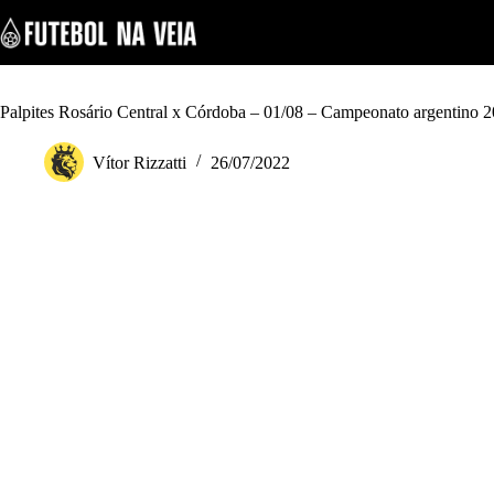
S
k
i
p
t
o
Palpites Rosário Central x Córdoba – 01/08 – Campeonato argentino 
c
o
Vítor Rizzatti
26/07/2022
n
t
e
n
t