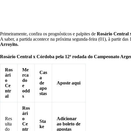
Primeiramente, confira os prognósticos e palpites de
Rosário Central
A saber, a partida acontece na próxima segunda-feira (01), à partir das
Arroyito.
Rosário Central x Córdoba pela 12ª rodada do Campeonato Arge
Ros
Me
Cas
ári
rca
a
o
do
de
Aposte aqui
Ce
e
apo
ntr
odd
stas
al
s
Ros
ári
Res
o
Adicionar
Sta
ulta
Ce
ao boleto de
ke
do
ntr
apostas