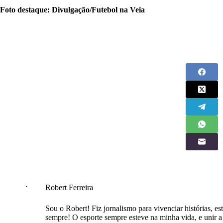
Foto destaque: Divulgação/Futebol na Veia
Robert Ferreira
Sou o Robert! Fiz jornalismo para vivenciar histórias, est
sempre! O esporte sempre esteve na minha vida, e unir a e