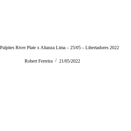
S
k
i
p
t
o
c
o
n
Palpites River Plate x Alianza Lima – 25/05 – Libertadores 2022
t
e
n
Robert Ferreira
21/05/2022
t