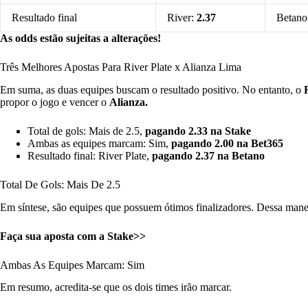
Resultado final
River:
2.37
Betano
As odds estão sujeitas a alterações!
Três Melhores Apostas Para River Plate x Alianza Lima
Em suma, as duas equipes buscam o resultado positivo. No entanto, o
propor o jogo e vencer o
Alianza.
Total de gols: Mais de 2.5,
pagando 2.33 na Stake
Ambas as equipes marcam: Sim,
pagando 2.00 na Bet365
Resultado final: River Plate,
pagando 2.37 na Betano
Total De Gols: Mais De 2.5
Em síntese, são equipes que possuem ótimos finalizadores. Dessa maneir
Faça sua aposta com a Stake>>
Ambas As Equipes Marcam: Sim
Em resumo, acredita-se que os dois times irão marcar.