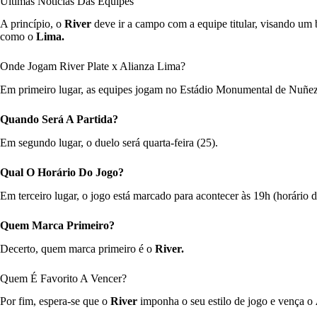
Últimas Notícias Das Equipes
A princípio, o
River
deve ir a campo com a equipe titular, visando um
como o
Lima
.
Onde Jogam River Plate x Alianza Lima?
Em primeiro lugar, as equipes jogam no Estádio Monumental de Nuñez
Quando Será A Partida?
Em segundo lugar, o duelo será quarta-feira (25).
Qual O Horário Do Jogo?
Em terceiro lugar, o jogo está marcado para acontecer às 19h (horário de
Quem Marca Primeiro?
Decerto, quem marca primeiro é o
River
.
Quem É Favorito A Vencer?
Por fim, espera-se que o
River
imponha o seu estilo de jogo e vença o