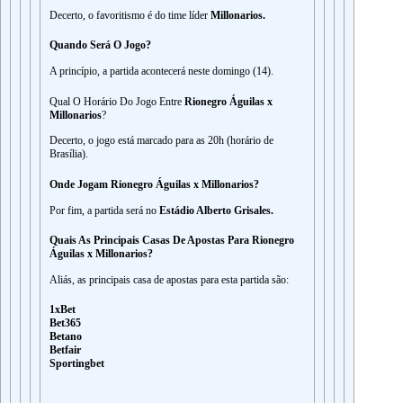
Decerto, o favoritismo é do time líder
Millonarios.
Quando Será O Jogo?
A princípio, a partida acontecerá neste domingo (14).
Qual O Horário Do Jogo Entre
Rionegro Águilas x
Millonarios
?
Decerto, o jogo está marcado para as 20h (horário de
Brasília).
Onde Jogam
Rionegro Águilas x Millonarios
?
Por fim, a partida será no
Estádio Alberto Grisales.
Quais As Principais Casas De Apostas Para
Rionegro
Águilas x Millonarios
?
Aliás, as principais casa de apostas para esta partida são:
1xBet
Bet365
Betano
Betfair
Sportingbet