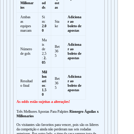
Millonar
od
ost
ios
ds
as
Ambas
Si
Adiciona
as
m:
Sta
r ao
equipes
2.0
ke
boleto de
marcam
0
apostas
Ma
is
Adiciona
Bet
Número
de
r ao
36
de gols
2,5
boleto de
5
:
2.
apostas
05
Mil
lon
Adiciona
Bet
Resultad
ari
r ao
36
o final
os
:
boleto de
5
1.5
apostas
0
As odds estão sujeitas a alterações!
Três Melhores Apostas Para Palpites
Rionegro Águilas x
Millonarios
Os visitantes são favoritos para vencer, pois são os líderes
da competição e ainda não perderam nas seis rodadas
anteriores. Por outro lado, o time da casa sempre joga de