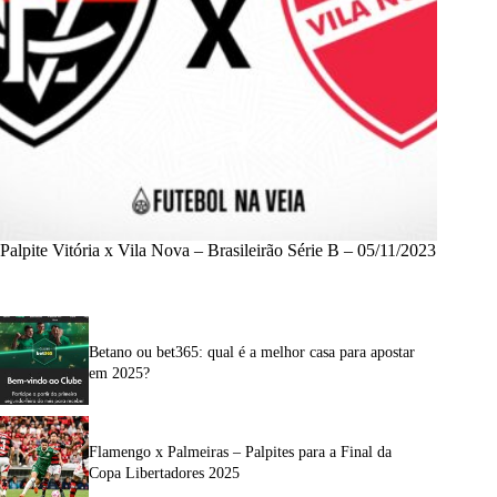
Palpite Vitória x Vila Nova – Brasileirão Série B – 05/11/2023
Betano ou bet365: qual é a melhor casa para apostar
em 2025?
Flamengo x Palmeiras – Palpites para a Final da
Copa Libertadores 2025