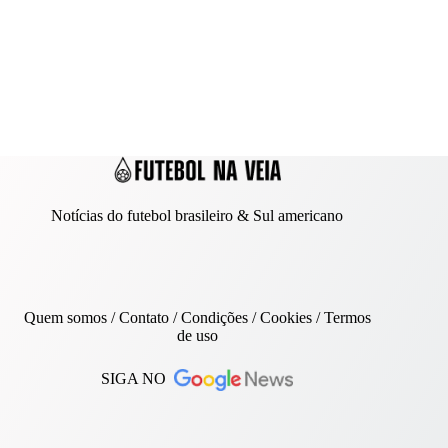
Notícias do futebol brasileiro & Sul americano
Quem somos
/
Contato
/ Condições /
Cookies
/
Termos
de uso
SIGA NO