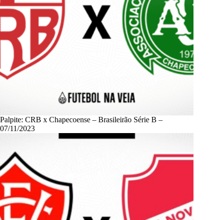
Palpite: CRB x Chapecoense – Brasileirão Série B –
07/11/2023