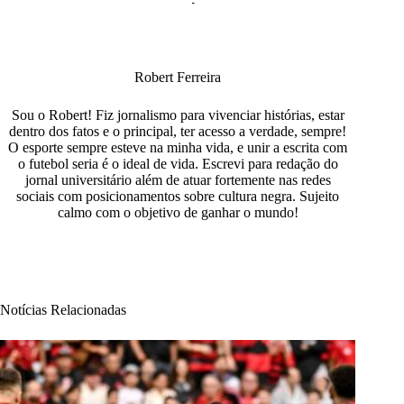
Robert Ferreira
Sou o Robert! Fiz jornalismo para vivenciar histórias, estar
dentro dos fatos e o principal, ter acesso a verdade, sempre!
O esporte sempre esteve na minha vida, e unir a escrita com
o futebol seria é o ideal de vida. Escrevi para redação do
jornal universitário além de atuar fortemente nas redes
sociais com posicionamentos sobre cultura negra. Sujeito
calmo com o objetivo de ganhar o mundo!
Notícias Relacionadas