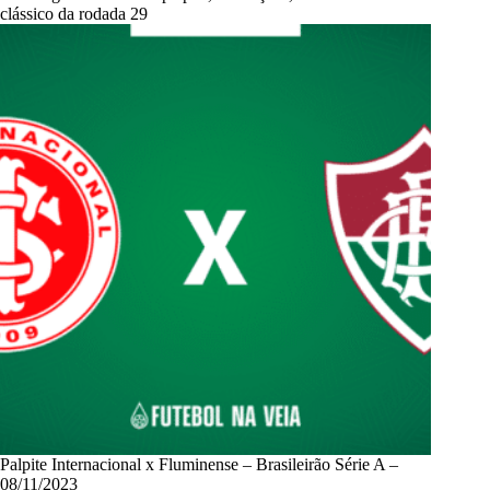
clássico da rodada 29
Palpite Internacional x Fluminense – Brasileirão Série A –
08/11/2023