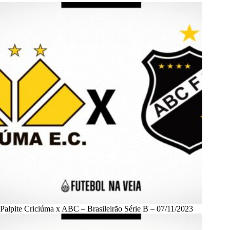
Palpite Criciúma x ABC – Brasileirão Série B – 07/11/2023