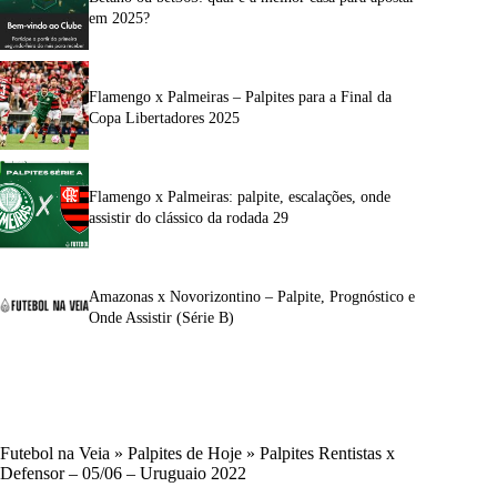
em 2025?
Flamengo x Palmeiras – Palpites para a Final da
Copa Libertadores 2025
Flamengo x Palmeiras: palpite, escalações, onde
assistir do clássico da rodada 29
Amazonas x Novorizontino – Palpite, Prognóstico e
Onde Assistir (Série B)
Futebol na Veia
»
Palpites de Hoje
»
Palpites Rentistas x
Defensor – 05/06 – Uruguaio 2022