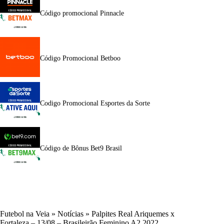
Código promocional Pinnacle
Código Promocional Betboo
Codigo Promocional Esportes da Sorte
Código de Bônus Bet9 Brasil
Futebol na Veia
»
Notícias
»
Palpites Real Ariquemes x
Fortaleza – 13/08 – Brasileirão Feminino A2 2022