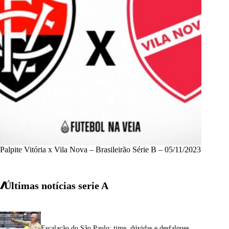
Palpite Vitória x Vila Nova – Brasileirão Série B – 05/11/2023
Últimas notícias
serie A
Escalação do São Paulo: time, dúvidas e desfalques