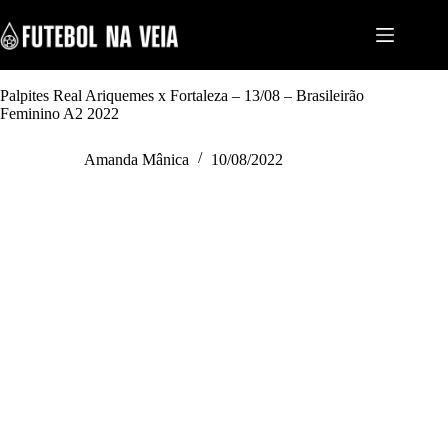
S
k
i
p
t
Palpites Real Ariquemes x Fortaleza – 13/08 – Brasileirão
o
Feminino A2 2022
c
o
n
Amanda Mânica
10/08/2022
t
e
n
t