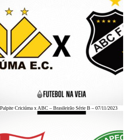
Palpite Criciúma x ABC – Brasileirão Série B – 07/11/2023