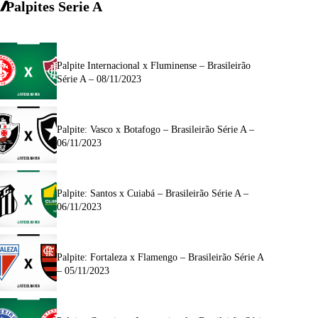
Palpites Serie A
Palpite Internacional x Fluminense – Brasileirão
Série A – 08/11/2023
Palpite: Vasco x Botafogo – Brasileirão Série A –
06/11/2023
Palpite: Santos x Cuiabá – Brasileirão Série A –
06/11/2023
Palpite: Fortaleza x Flamengo – Brasileirão Série A
– 05/11/2023