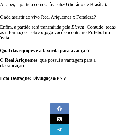
A saber, a partida começa às 16h30 (horário de Brasília).
Onde assistir ao vivo Real Ariquemes x Fortaleza?
Enfim, a partida será transmitida pela
Eleven
. Contudo, todas
as informações sobre o jogo você encontra no
Futebol na
Veia
.
Qual das equipes é a favorita para avançar?
O
Real Ariquemes
, que possui a vantagem para a
classificação.
Foto Destaque: Divulgação/FNV