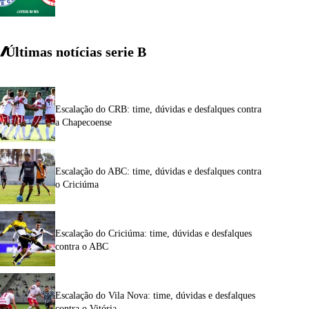
Últimas notícias
serie
B
Escalação do CRB: time, dúvidas e desfalques contra
a Chapecoense
Escalação do ABC: time, dúvidas e desfalques contra
o Criciúma
Escalação do Criciúma: time, dúvidas e desfalques
contra o ABC
Escalação do Vila Nova: time, dúvidas e desfalques
contra o Vitória