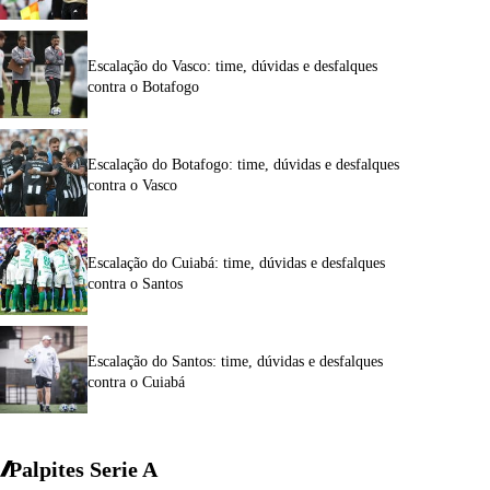
Escalação do Vasco: time, dúvidas e desfalques
contra o Botafogo
Escalação do Botafogo: time, dúvidas e desfalques
contra o Vasco
Escalação do Cuiabá: time, dúvidas e desfalques
contra o Santos
Escalação do Santos: time, dúvidas e desfalques
contra o Cuiabá
Palpites Serie A