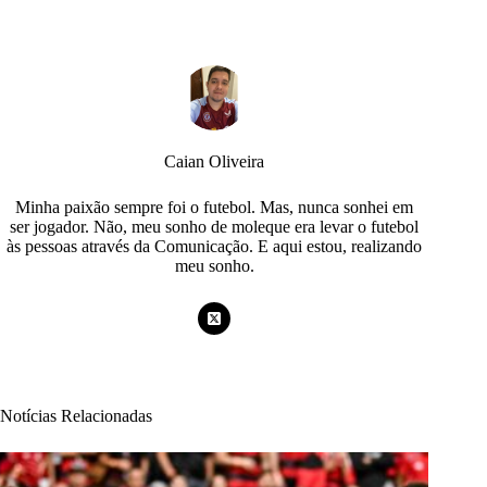
Caian Oliveira
Minha paixão sempre foi o futebol. Mas, nunca sonhei em
ser jogador. Não, meu sonho de moleque era levar o futebol
às pessoas através da Comunicação. E aqui estou, realizando
meu sonho.
Notícias Relacionadas