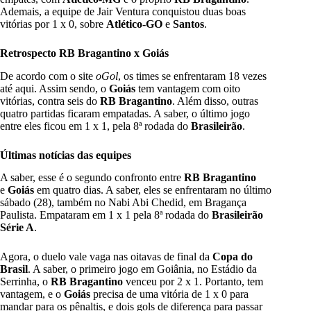
Ademais, a equipe de Jair Ventura conquistou duas boas
vitórias por 1 x 0, sobre
Atlético-GO
e
Santos
.
Retrospecto RB Bragantino x Goiás
De acordo com o site
oGol
, os times se enfrentaram 18 vezes
até aqui. Assim sendo, o
Goiás
tem vantagem com oito
vitórias, contra seis do
RB Bragantino
. Além disso, outras
quatro partidas ficaram empatadas. A saber, o último jogo
entre eles ficou em 1 x 1, pela 8ª rodada do
Brasileirão
.
Últimas notícias das equipes
A saber, esse é o segundo confronto entre
RB Bragantino
e
Goiás
em quatro dias. A saber, eles se enfrentaram no último
sábado (28), também no Nabi Abi Chedid, em Bragança
Paulista. Empataram em 1 x 1 pela 8ª rodada do
Brasileirão
Série A
.
Agora, o duelo vale vaga nas oitavas de final da
Copa do
Brasil
. A saber, o primeiro jogo em Goiânia, no Estádio da
Serrinha, o
RB Bragantino
venceu por 2 x 1. Portanto, tem
vantagem, e o
Goiás
precisa de uma vitória de 1 x 0 para
mandar para os pênaltis, e dois gols de diferença para passar