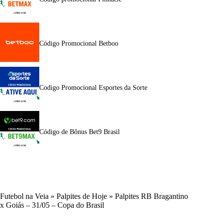
Código Promocional Betboo
Codigo Promocional Esportes da Sorte
Código de Bônus Bet9 Brasil
Futebol na Veia
»
Palpites de Hoje
»
Palpites RB Bragantino
x Goiás – 31/05 – Copa do Brasil