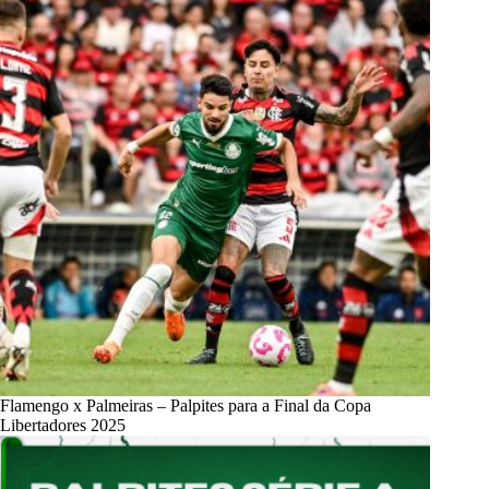
Flamengo x Palmeiras – Palpites para a Final da Copa
Libertadores 2025