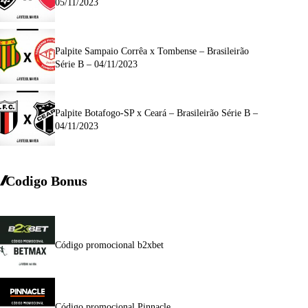
05/11/2023
Palpite Sampaio Corrêa x Tombense – Brasileirão
Série B – 04/11/2023
Palpite Botafogo-SP x Ceará – Brasileirão Série B –
04/11/2023
Codigo Bonus
Código promocional b2xbet
Código promocional Pinnacle