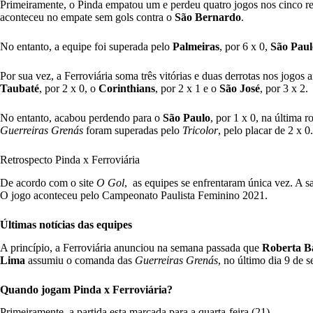
Primeiramente, o Pinda empatou um e perdeu quatro jogos nos cinco re
aconteceu no empate sem gols contra o
São Bernardo
.
No entanto, a equipe foi superada pelo
Palmeiras
, por 6 x 0,
São Paul
Por sua vez, a Ferroviária soma três vitórias e duas derrotas nos jogos a
Taubaté
, por 2 x 0, o
Corinthians
, por 2 x 1 e o
São José
, por 3 x 2.
No entanto, acabou perdendo para o
São Paulo
, por 1 x 0, na última
Guerreiras Grenás
foram superadas pelo
Tricolor
, pelo placar de 2 x 0.
Retrospecto Pinda x Ferroviária
De acordo com o site
O Gol
, as equipes se enfrentaram única vez. A sa
O jogo aconteceu pelo Campeonato Paulista Feminino 2021.
Últimas notícias das equipes
A princípio, a Ferroviária anunciou na semana passada que
Roberta Ba
Lima
assumiu o comanda das
Guerreiras Grenás
, no último dia 9 de 
Quando jogam Pinda x Ferroviária
?
Primeiramente, a partida esta marcada para a quarta-feira (21).