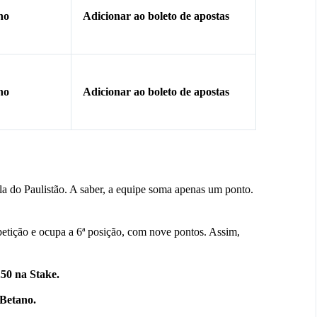
no
Adicionar ao boleto de apostas
no
Adicionar ao boleto de apostas
bela do Paulistão. A saber, a equipe soma apenas um ponto.
petição e ocupa a 6ª posição, com nove pontos. Assim,
50 na Stake
.
 Betano
.