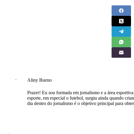
Aliny Bueno
Prazer! Eu sou formada em jornalismo e a área esportiva
esporte, em especial o futebol, surgiu ainda quando crian
dia dentro do jornalismo é o objetivo principal para obte