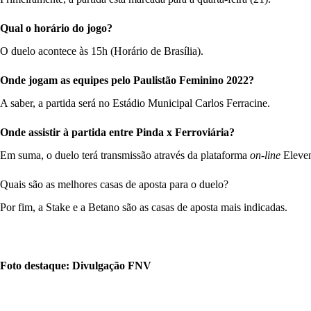
Qual o horário do jogo
?
O duelo acontece às 15h (Horário de Brasília).
Onde jogam
as equi
p
es
pelo Paulistão Feminino 2022?
A saber, a partida será no Estádio Municipal Carlos Ferracine.
Onde assistir à partida entre Pinda x Ferroviária?
Em suma, o duelo terá transmissão através da plataforma
on-line
Eleve
Quais são as melhores casas de aposta para o duelo?
Por fim, a Stake e a Betano são as casas de aposta mais indicadas.
Foto destaque: Divulgação FNV