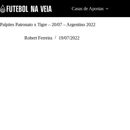
S
k
Casas de Apostas
Cod
i
p
t
Palpites Patronato x Tigre – 20/07 – Argentino 2022
o
c
Robert Ferreira
19/07/2022
o
n
t
e
n
t