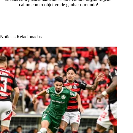
calmo com o objetivo de ganhar o mundo!
Notícias Relacionadas