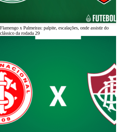
Flamengo x Palmeiras: palpite, escalações, onde assistir do
clássico da rodada 29