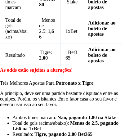
times
Stake
boleto de
80
marcam
apostas
Total de
Menos
Adicionar ao
gols
de
boleto de
(acima/abai
2.5:
1,6
1xBet
apostas
xo)
6
Adicionar ao
Tigre:
Bet3
Resultado
boleto de
2,00
65
apostas
As odds estão sujeitas a alterações!
Três Melhores Apostas Para
Patronato x Tigre
A principio, deve ser uma partida bastante disputada entre as
equipes. Porém, os visitantes têm o fator casa ao seu favor e
devem usar isso ao seu favor.
Ambos times marcam:
Não,
pagando 1.80 na Stake
Total de gols (acima/abaixo):
Menos de 2,5,
pagando
1.66 na 1xBet
Resultado:
Tigre
,
pagando 2.00 Bet365