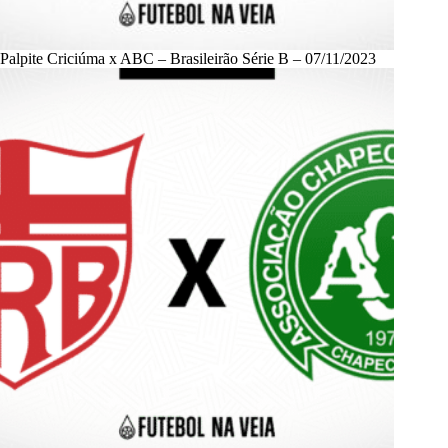
Palpite Criciúma x ABC – Brasileirão Série B – 07/11/2023