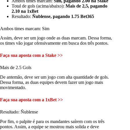
Ambos times marcam:
Sim,
pagando 2.00 na Stake
Total de gols (acima/abaixo):
Mais de 2,5,
pagando
2.10 na 1xBet
Resultado:
Ñublense,
pagando 1.75 Bet365
Ambos times marcam: Sim
Assim, deve ser um jogo onde as duas marcam. Dessa forma,
os times vão jogar ofensivamente em busca dos três pontos.
Faça sua aposta com a Stake >>
Mais de 2.5 Gols
De antemão, deve ser um jogo com alta quantidade de gols.
Dessa forma, as duas equipes devem fazer um jogo mais
movimentado.
Faça sua aposta com a 1xBet >>
Resultado: Ñublense
Por fim, o palpite é para os mandantes saírem com os três
pontos. Assim, a equipe se mostrou mais solida e deve