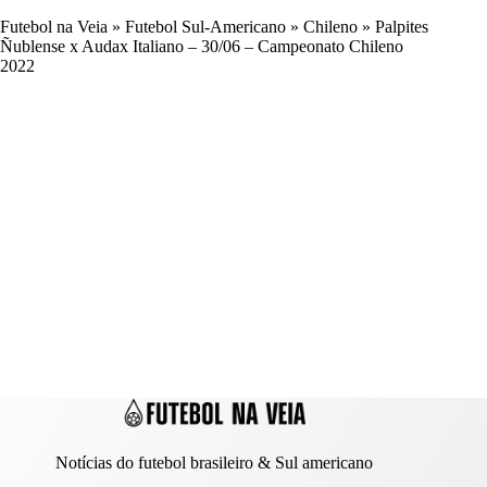
Futebol na Veia
»
Futebol Sul-Americano
»
Chileno
»
Palpites
Ñublense x Audax Italiano – 30/06 – Campeonato Chileno
2022
Notícias do futebol brasileiro & Sul americano