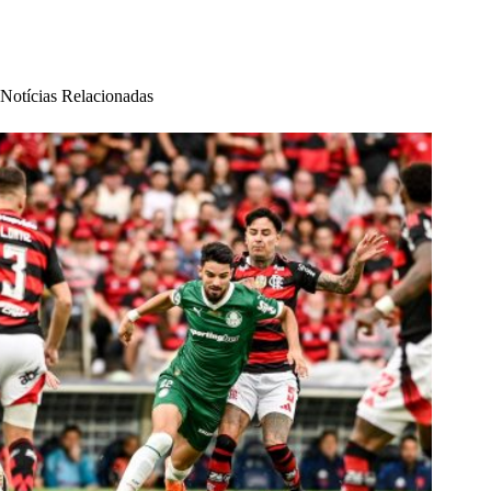
Notícias Relacionadas