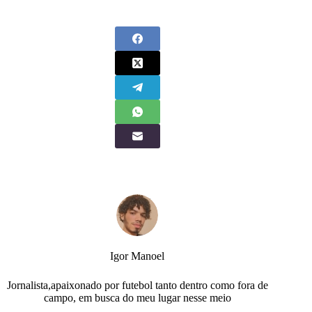
Igor Manoel
Jornalista,apaixonado por futebol tanto dentro como fora de
campo, em busca do meu lugar nesse meio