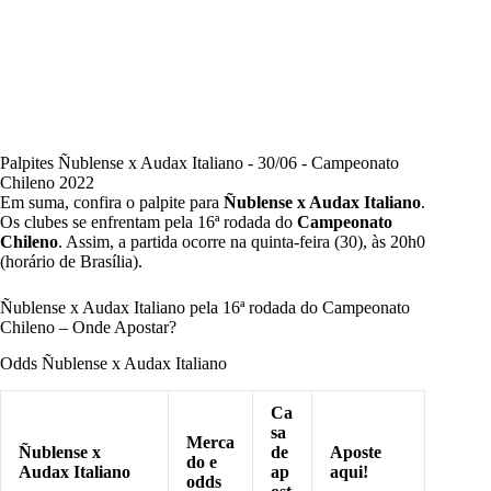
Palpites Ñublense x Audax Italiano - 30/06 - Campeonato
Chileno 2022
Em suma, confira o palpite para
Ñublense x Audax Italiano
.
Os clubes se enfrentam pela 16ª rodada do
Campeonato
Chileno
. Assim, a partida ocorre na quinta-feira (30), às 20h0
(horário de Brasília).
Ñublense x Audax Italiano pela 16ª rodada do Campeonato
Chileno – Onde Apostar?
Odds Ñublense x Audax Italiano
Ca
sa
Merca
Ñublense x
de
Aposte
do e
Audax Italiano
ap
aqui!
odds