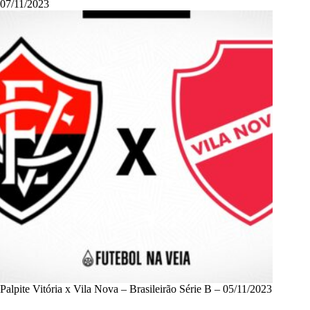
07/11/2023
Palpite Vitória x Vila Nova – Brasileirão Série B – 05/11/2023