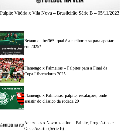
Palpite Vitória x Vila Nova – Brasileirão Série B – 05/11/2023
Betano ou bet365: qual é a melhor casa para apostar
em 2025?
Flamengo x Palmeiras – Palpites para a Final da
Copa Libertadores 2025
Flamengo x Palmeiras: palpite, escalações, onde
assistir do clássico da rodada 29
Amazonas x Novorizontino – Palpite, Prognóstico e
Onde Assistir (Série B)