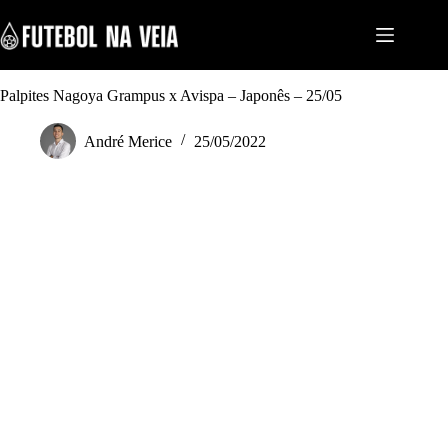
S
k
i
p
t
Palpites Nagoya Grampus x Avispa – Japonês – 25/05
o
c
o
André Merice
25/05/2022
n
t
e
n
t