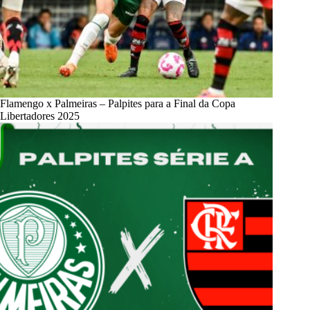
Flamengo x Palmeiras – Palpites para a Final da Copa
Libertadores 2025