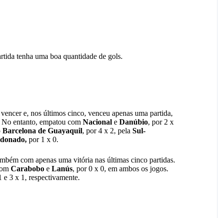
artida tenha uma boa quantidade de gols.
encer e, nos últimos cinco, venceu apenas uma partida,
. No entanto, empatou com
Nacional
e
Danúbio
, por 2 x
o
Barcelona de Guayaquil
, por 4 x 2, pela
Sul-
ldonado,
por 1 x 0.
mbém com apenas uma vitória nas últimas cinco partidas.
 com
Carabobo
e
Lanús
, por 0 x 0, em ambos os jogos.
1 e 3 x 1, respectivamente.