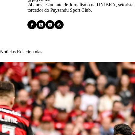
24 anos, estudante de Jornalismo na UNIBRA, setorista
torcedor do Paysandu Sport Club.
Notícias Relacionadas