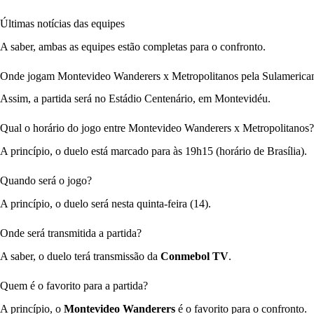
Últimas notícias das equipes
A saber, ambas as equipes estão completas para o confronto.
Onde jogam Montevideo Wanderers x Metropolitanos pela Sulamerica
Assim, a partida será no Estádio Centenário, em Montevidéu.
Qual o horário do jogo entre Montevideo Wanderers x Metropolitanos?
A princípio, o duelo está marcado para às 19h15 (horário de Brasília).
Quando será o jogo?
A princípio, o duelo será nesta quinta-feira (14).
Onde será transmitida a partida?
A saber, o duelo terá transmissão da
Conmebol TV
.
Quem é o favorito para a partida?
A princípio, o
Montevideo Wanderers
é o favorito para o confronto.