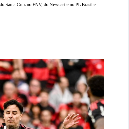
 do Santa Cruz no FNV, do Newcastle no PL Brasil e