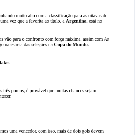
nhando muito alto com a classificação para as oitavas de
ma vez que a favorita ao título, a
Argentina
, está no
as
vão para o confronto com força máxima, assim com
As
o na estreia das seleções na
Copa do Mundo
.
take
.
três pontos, é provável que muitas chances sejam
tecer.
hamos uma vencedor, com isso, mais de dois gols devem