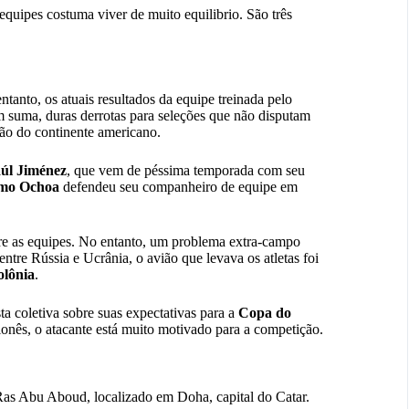
 equipes costuma viver de muito equilibrio. São três
anto, os atuais resultados da equipe treinada pelo
suma, duras derrotas para seleções que não disputam
ção do continente americano.
úl Jiménez
, que vem de péssima temporada com seu
rmo Ochoa
defendeu seu companheiro de equipe em
e as equipes. No entanto, um problema extra-campo
entre Rússia e Ucrânia, o avião que levava os atletas foi
olônia
.
sta coletiva sobre suas expectativas para a
Copa do
onês, o atacante está muito motivado para a competição.
as Abu Aboud, localizado em Doha, capital do Catar.