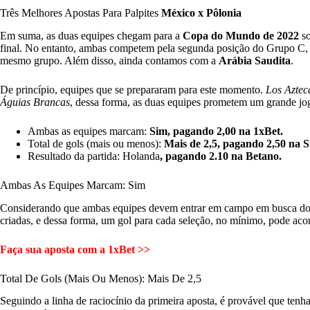
Três Melhores Apostas Para Palpites
México x Pôlonia
Em suma, as duas equipes chegam para a
Copa do Mundo de 2022
so
final. No entanto, ambas competem pela segunda posição do Grupo C, u
mesmo grupo. Além disso, ainda contamos com a
Arábia Saudita
.
De princípio, equipes que se prepararam para este momento.
Los Aztec
Águias
Brancas
, dessa forma, as duas equipes prometem um grande jog
Ambas as equipes marcam:
Sim
,
pagando 2,00 na 1xBet
.
Total de gols (mais ou menos):
Mais de 2,5,
pagando 2,50 na S
Resultado da partida: Holanda
, pagando
2.10 na Betano
.
Ambas As Equipes Marcam: Sim
Considerando que ambas equipes devem entrar em campo em busca dos 
criadas, e dessa forma, um gol para cada seleção, no mínimo, pode acon
Faça sua aposta com a 1xBet >>
Total De Gols (Mais Ou Menos): Mais De 2,5
Seguindo a linha de raciocínio da primeira aposta, é provável que ten