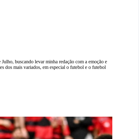
 Julho, buscando levar minha redação com a emoção e
s dos mais variados, em especial o futebol e o futebol