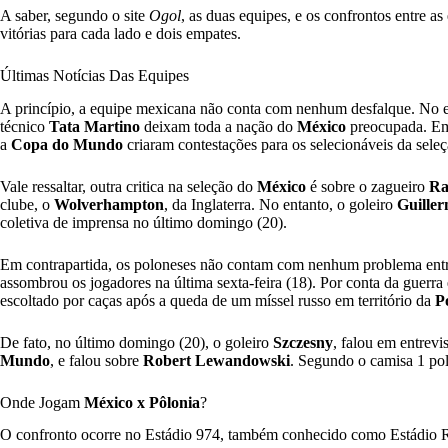
A saber, segundo o site
Ogol
, as duas equipes, e os confrontos entre as
vitórias para cada lado e dois empates.
Últimas Notícias Das Equipes
A princípio, a equipe mexicana não conta com nenhum desfalque. No ent
técnico
Tata Martino
deixam toda a nação do
México
preocupada. Em 
a
Copa do Mundo
criaram contestações para os selecionáveis da sele
Vale ressaltar, outra critica na seleção do
México
é sobre o zagueiro
Ra
clube, o
Wolverhampton
, da Inglaterra. No entanto, o goleiro
Guille
coletiva de imprensa no último domingo (20).
Em contrapartida, os poloneses não contam com nenhum problema entr
assombrou os jogadores na última sexta-feira (18). Por conta da guerra 
escoltado por caças após a queda de um míssel russo em território da
P
De fato, no último domingo (20), o goleiro
Szczesny
, falou em entrevi
Mundo
, e falou sobre
Robert Lewandowski
. Segundo o camisa 1 pol
Onde Jogam
México x Pôlonia
?
O confronto ocorre no Estádio 974, também conhecido como Estádio R