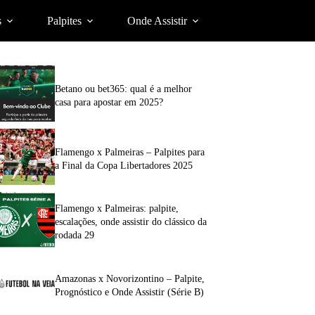
s
Palpites
Onde Assistir
Betano ou bet365: qual é a melhor
casa para apostar em 2025?
Flamengo x Palmeiras – Palpites para
a Final da Copa Libertadores 2025
Flamengo x Palmeiras: palpite,
escalações, onde assistir do clássico da
rodada 29
Amazonas x Novorizontino – Palpite,
Prognóstico e Onde Assistir (Série B)