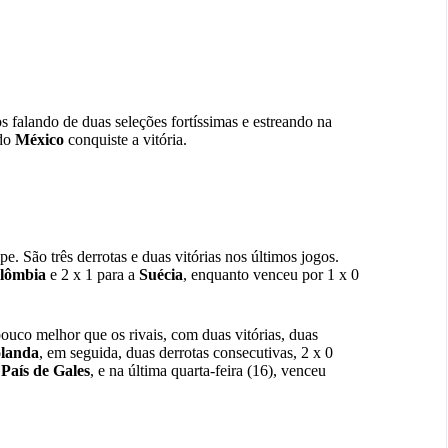
s falando de duas seleções fortíssimas e estreando na
 do
México
conquiste a vitória.
 São três derrotas e duas vitórias nos últimos jogos.
lômbia
e 2 x 1 para a
Suécia
, enquanto venceu por 1 x 0
uco melhor que os rivais, com duas vitórias, duas
landa
, em seguida, duas derrotas consecutivas, 2 x 0
o
País de Gales
, e na última quarta-feira (16), venceu