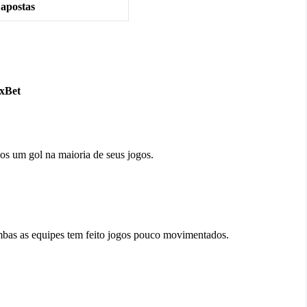
apostas
1xBet
s um gol na maioria de seus jogos.
mbas as equipes tem feito jogos pouco movimentados.