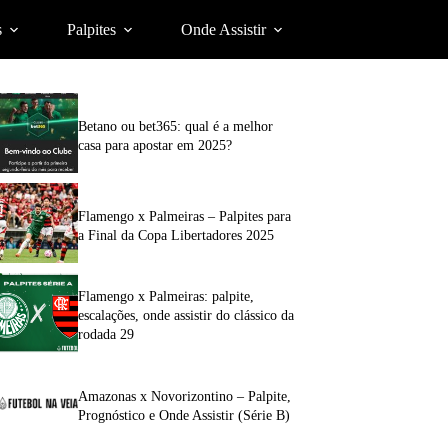
s
Palpites
Onde Assistir
Betano ou bet365: qual é a melhor
casa para apostar em 2025?
Flamengo x Palmeiras – Palpites para
a Final da Copa Libertadores 2025
Flamengo x Palmeiras: palpite,
escalações, onde assistir do clássico da
rodada 29
Amazonas x Novorizontino – Palpite,
Prognóstico e Onde Assistir (Série B)