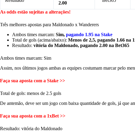
Resultado
Bet365
2.00
As odds estão sujeitas a alterações!
Três melhores apostas para Maldonado x Wanderers
Ambos times marcam:
Sim,
pagando 1.95 na Stake
Total de gols (acima/abaixo):
Menos de 2,5,
pagando 1.66 na 
Resultado:
vitória do Maldonado,
pagando 2.00 na Bet365
Ambos times marcam: Sim
Assim, nos últimos jogos ambas as equipes costumam marcar pelo meno
Faça sua aposta com a Stake >>
Total de gols: menos de 2.5 gols
De antemão, deve ser um jogo com baixa quantidade de gols, já que a
Faça sua aposta com a 1xBet >>
Resultado: vitória do Maldonado