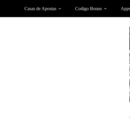
Casas de Apostas
Codigo Bonus
App