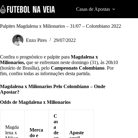
S
k
Casas de Apostas
Cod
i
p
t
Palpites Magdalena x Milionarios – 31/07 – Colombiano 2022
o
c
Enzo Pires
29/07/2022
o
n
t
Confira o prognóstico e palpite para
Magdalena x
e
Milionarios,
que se enfrentam neste domingo (31), às 20h10
n
(horário de Brasília), pelo
Campeonato Colombiano
. Por
t
fim, confira todas as informações desta partida.
Magdalena x Milionarios Pelo Colombiano – Onde
Apostar?
Odds de Magdalena x Milionarios
C
as
Magda
a
Merca
lena x
de
Aposte
do e