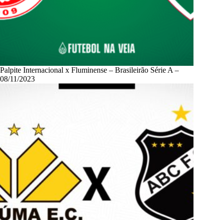
Palpite Internacional x Fluminense – Brasileirão Série A –
08/11/2023