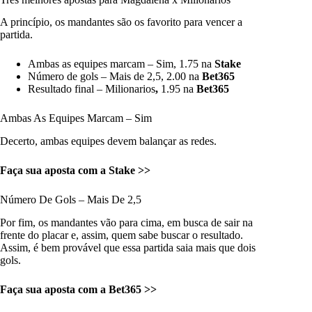
A princípio, os mandantes são os favorito para vencer a
partida.
Ambas as equipes marcam – Sim, 1.75 na
Stake
Número de gols – Mais de 2,5, 2.00 na
Bet365
Resultado final – Milionarios
,
1.95 na
Bet365
Ambas As Equipes Marcam – Sim
Decerto, ambas equipes devem balançar as redes.
Faça sua aposta com a Stake >>
Número De Gols – Mais De 2,5
Por fim, os mandantes vão para cima, em busca de sair na
frente do placar e, assim, quem sabe buscar o resultado.
Assim, é bem provável que essa partida saia mais que dois
gols.
Faça sua aposta com a Bet365 >>