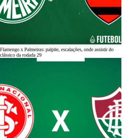
Flamengo x Palmeiras: palpite, escalações, onde assistir do
clássico da rodada 29