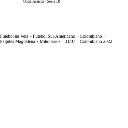
Onde Assistir (Série B)
Futebol na Veia
»
Futebol Sul-Americano
»
Colombiano
»
Palpites Magdalena x Milionarios – 31/07 – Colombiano 2022