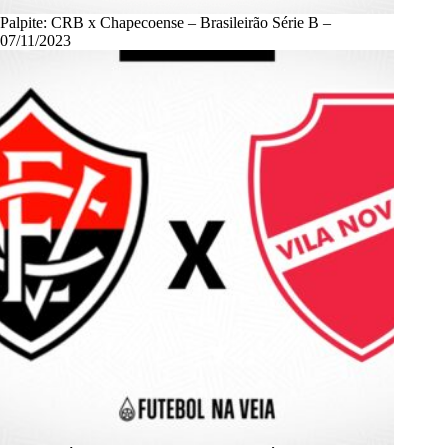
Palpite: CRB x Chapecoense – Brasileirão Série B –
07/11/2023