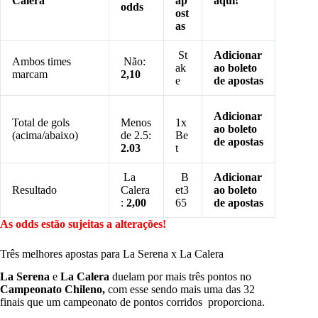
Calera
ap
aqui!
odds
ost
as
St
Adicionar
Ambos times
Não:
ak
ao boleto
marcam
2,10
e
de apostas
Adicionar
Total de gols
Menos
1x
ao boleto
(acima/abaixo)
de 2.5:
Be
de apostas
2.03
t
La
B
Adicionar
Resultado
Calera
et3
ao boleto
:
2,00
65
de apostas
As odds estão sujeitas a alterações!
Três melhores apostas para La Serena x La Calera
La Serena
e
La Calera
duelam por mais três pontos no
Campeonato Chileno,
com esse sendo mais uma das 32
finais que um campeonato de pontos corridos proporciona.