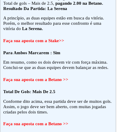
Total de gols – Mais de 2.5,
pagando 2.00 na Betano.
Resultado Da Partida: La Serena
A princípio, as duas equipes estão em busca da vitória.
Porém, o melhor resultado para esse confronto é uma
vitória do
La Serena.
Faça sua aposta com a Stake>>
Para Ambos Marcarem : Sim
Em resumo, como os dois devem vir com força máxima.
Conclui-se que as duas equipes devem balançar as redes.
Faça sua aposta com a Betano >>
Total De Gols: Mais De 2.5
Conforme dito acima, essa partida deve ser de muitos gols.
Assim, o jogo deve ser bem aberto, com muitas jogadas
criadas pelos dois times.
Faça sua aposta com a Betano >>