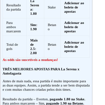
La
Adicionar ao
Resultado
Seren
Stake
boleto de
da partida
a:
apostas
1.80
Para
Adicionar ao
Sim:
Betan
ambos
boleto de
1.90
o
marcarem
apostas
Mais
Adicionar ao
Total de
de
Betan
boleto de
gols
2.5:
o
apostas
2.00
As odds são suscetíveis a mudanças!
TRÊS MELHORES APOSTAS PARA La Serena x
Antofagasta
Antes de mais nada, essa partida é muito importante para
as duas equipes. Assim, a partida tende a ser bem disputada
e com muitas chances criadas pelos dois times.
Resultado da partida – Everton,
pagando 1.80 na Stake.
Para ambos marcarem – Sim,
pagando 1.90 na Betano.