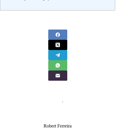
Robert Ferreira