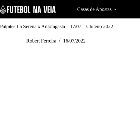
S
k
Casas de Apostas
Cod
i
p
t
Palpites La Serena x Antofagasta – 17/07 – Chileno 2022
o
c
Robert Ferreira
16/07/2022
o
n
t
e
n
t