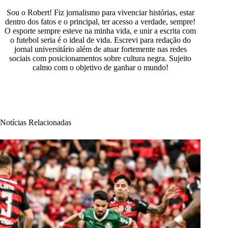
Sou o Robert! Fiz jornalismo para vivenciar histórias, estar
dentro dos fatos e o principal, ter acesso a verdade, sempre!
O esporte sempre esteve na minha vida, e unir a escrita com
o futebol seria é o ideal de vida. Escrevi para redação do
jornal universitário além de atuar fortemente nas redes
sociais com posicionamentos sobre cultura negra. Sujeito
calmo com o objetivo de ganhar o mundo!
Notícias Relacionadas