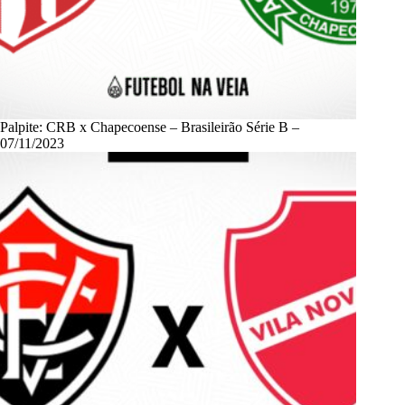
Palpite: CRB x Chapecoense – Brasileirão Série B –
07/11/2023