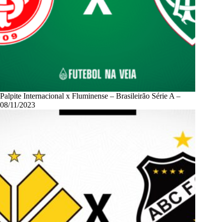
Palpite Internacional x Fluminense – Brasileirão Série A –
08/11/2023