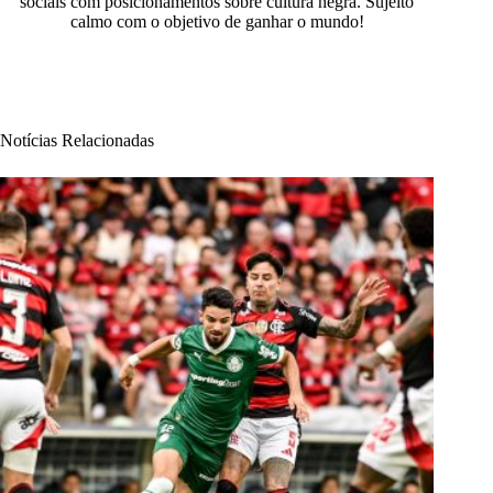
sociais com posicionamentos sobre cultura negra. Sujeito
calmo com o objetivo de ganhar o mundo!
Notícias Relacionadas