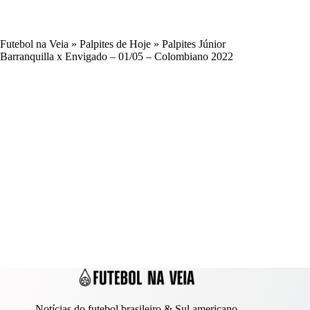
Futebol na Veia
»
Palpites de Hoje
»
Palpites Júnior
Barranquilla x Envigado – 01/05 – Colombiano 2022
Notícias do futebol brasileiro & Sul americano