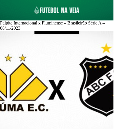
Palpite Internacional x Fluminense – Brasileirão Série A –
08/11/2023