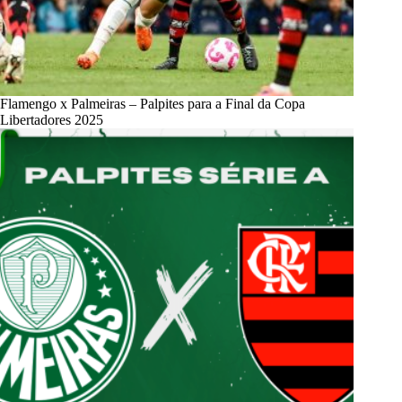
Flamengo x Palmeiras – Palpites para a Final da Copa
Libertadores 2025