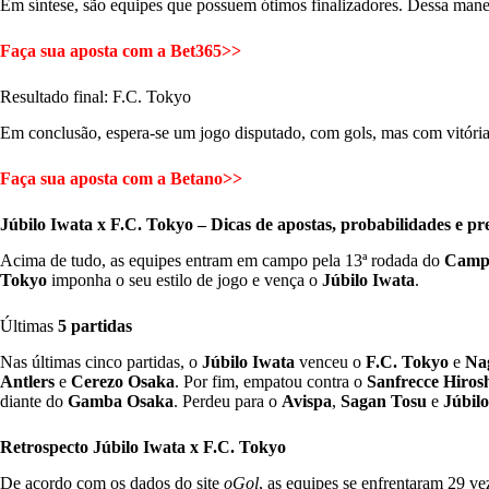
Em síntese, são equipes que possuem ótimos finalizadores. Dessa maneir
Faça sua aposta com a Bet365>>
Resultado final: F.C. Tokyo
Em conclusão, espera-se um jogo disputado, com gols, mas com vitória 
Faça sua aposta com a Betano>>
Júbilo Iwata x F.C. Tokyo – Dicas de apostas, probabilidades e pr
Acima de tudo, as equipes entram em campo pela 13
ª rodada do
Campe
Tokyo
imponha o seu estilo de jogo e vença o
Júbilo Iwata
.
Últimas
5 partidas
Nas últimas cinco partidas, o
Júbilo Iwata
venceu o
F.C. Tokyo
e
Na
Antlers
e
Cerezo Osaka
. Por fim, empatou contra o
Sanfrecce Hiros
diante do
Gamba Osaka
. Perdeu para o
Avispa
,
Sagan Tosu
e
Júbil
Retrospecto Júbilo Iwata x F.C. Tokyo
De acordo com os dados do site
oGol
, as equipes se enfrentaram 29 ve