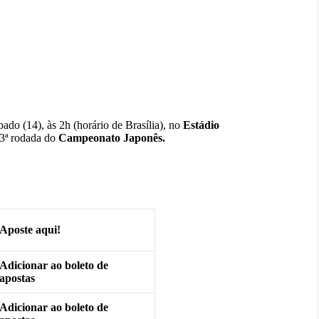
ado (14), às 2h (horário de Brasília), no
Estádio
13ª rodada do
Campeonato Japonês.
Aposte aqui!
Adicionar ao boleto de
apostas
Adicionar ao boleto de