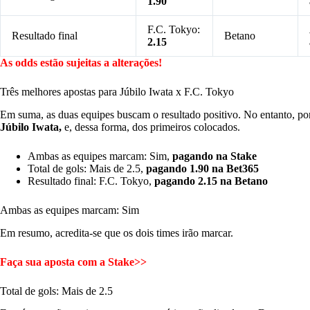
1.90
F.C. Tokyo:
Resultado final
Betano
2.15
As odds estão sujeitas a alterações!
Três melhores apostas para Júbilo Iwata x F.C. Tokyo
Em suma, as duas equipes buscam o resultado positivo. No entanto, po
Júbilo Iwata,
e, dessa forma, dos primeiros colocados.
Ambas as equipes marcam: Sim,
pagando na Stake
Total de gols: Mais de 2.5,
pagando 1.90
na Bet365
Resultado final: F.C. Tokyo,
pagando 2.15 na Betano
Ambas as equipes marcam: Sim
Em resumo, acredita-se que os dois times irão marcar.
Faça sua aposta com a Stake>>
Total de gols: Mais de 2.5