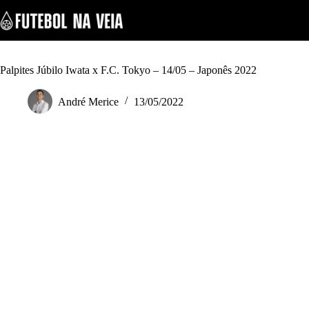
S
k
i
p
t
o
Palpites Júbilo Iwata x F.C. Tokyo – 14/05 – Japonês 2022
c
o
André Merice
13/05/2022
n
t
e
n
t