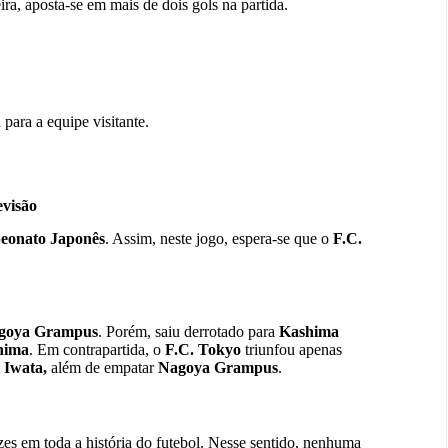
a, aposta-se em mais de dois gols na partida.
para a equipe visitante.
evisão
onato Japonês
.
Assim, neste jogo, espera-se que o
F.C.
goya Grampus
. Porém, saiu derrotado para
Kashima
hima
. Em contrapartida, o
F.C. Tokyo
triunfou apenas
o Iwata,
além de empatar
Nagoya Grampus
.
zes em toda a história do futebol. Nesse sentido, nenhuma