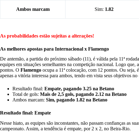
Ambos marcam
Sim:
1.82
As probabilidades estão sujeitas a alterações!
As melhores apostas para Internacional x Flamengo
De antemão, a partida do próximo sábado (11), é válida pela 11ª rodad
equipes em situações semelhantes na competição nacional. Logo que
pontos. O
Flamengo
ocupa a 11ª colocação, com 12 pontos. Ou seja, é
apenas a vitória interessa para ambos, tendo em vista seus objetivos n
Resultado final:
Empate,
pagando 3.25 na Betano
Total de gols:
Mais de 2,5 gols,
pagando 2.12 na Betano
Ambos marcam:
Sim,
pagando 1.82 na Betano
Resultado final: Empate
Nesse hiato, as equipes são inconstantes, não passam confianças as sua
campeonato. Assim, a tendência é empate, por 2 x 2, no Beira-Rio.