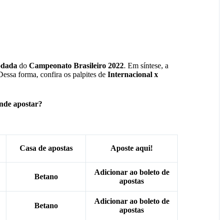
odada
do
Campeonato Brasileiro 2022
. Em síntese, a
Dessa forma, confira os palpites de
Internacional x
Onde apostar?
Casa de apostas
Aposte aqui!
Adicionar ao boleto de
Betano
apostas
Adicionar ao boleto de
Betano
apostas