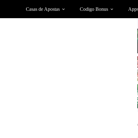
Casas de Apostas
Codigo Bonus
App