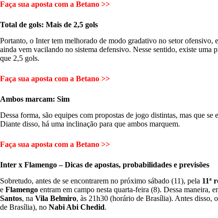
Faça sua aposta com a Betano >>
Total de gols: Mais de 2,5 gols
Portanto, o Inter tem melhorado de modo gradativo no setor ofensivo, 
ainda vem vacilando no sistema defensivo. Nesse sentido, existe uma
que 2,5 gols.
Faça sua aposta com a
Betano
>>
Ambos marcam: Sim
Dessa forma, são equipes com propostas de jogo distintas, mas que se
Diante disso, há uma inclinação para que ambos marquem.
Faça sua aposta com a Betano >>
Inter x
Flamengo
– Dicas de apostas, probabilidades e previsões
Sobretudo, antes de se encontrarem no próximo sábado (11), pela
11ª 
e
Flamengo
entram em campo nesta quarta-feira (8). Dessa maneira, em
Santos
, na
Vila Belmiro
, às 21h30 (horário de Brasília). Antes disso, 
de Brasília), no
Nabi Abi Chedid
.