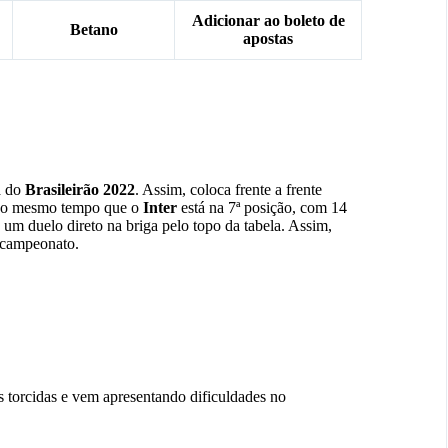
Adicionar ao boleto de
Betano
apostas
a do
Brasileirão 2022
. Assim, coloca frente a frente
, ao mesmo tempo que o
Inter
está na 7ª posição, com 14
 um duelo direto na briga pelo topo da tabela. Assim,
o campeonato.
s torcidas e vem apresentando dificuldades no