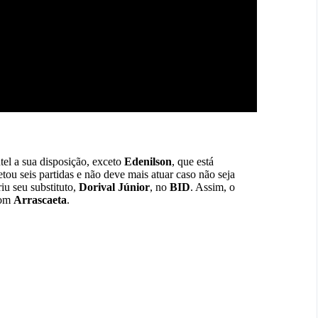
ntel a sua disposição, exceto
Edenilson
, que está
ou seis partidas e não deve mais atuar caso não seja
riu seu substituto,
Dorival Júnior
, no
BID
. Assim, o
com
Arrascaeta
.