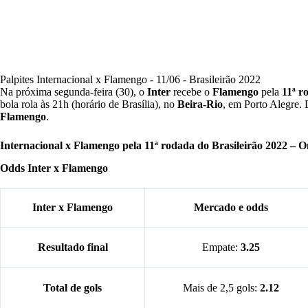
Palpites Internacional x Flamengo - 11/06 - Brasileirão 2022
Na próxima segunda-feira (30), o
Inter
recebe o
Flamengo
pela
11ª r
bola rola às 21h (horário de Brasília), no
Beira-Rio
, em Porto Alegre. 
Flamengo
.
Internacional x
Flamengo
pela 11ª rodada do Brasileirão 2022 – 
Odds Inter x
Flamengo
Inter x
Flamengo
Mercado e odds
Resultado final
Empate:
3.25
Total de gols
Mais de 2,5 gols:
2.12