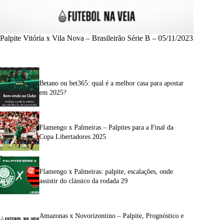
Palpite Vitória x Vila Nova – Brasileirão Série B – 05/11/2023
Betano ou bet365: qual é a melhor casa para apostar
em 2025?
Flamengo x Palmeiras – Palpites para a Final da
Copa Libertadores 2025
Flamengo x Palmeiras: palpite, escalações, onde
assistir do clássico da rodada 29
Amazonas x Novorizontino – Palpite, Prognóstico e