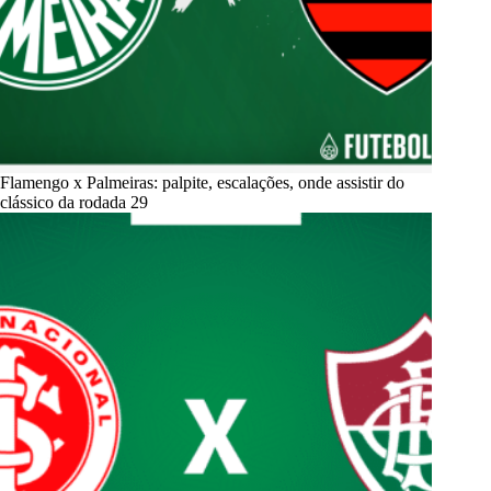
Flamengo x Palmeiras: palpite, escalações, onde assistir do
clássico da rodada 29