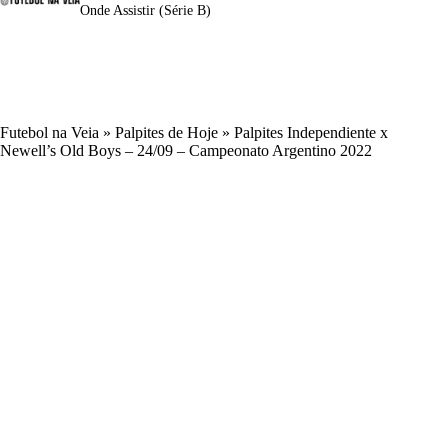
Onde Assistir (Série B)
Futebol na Veia
»
Palpites de Hoje
»
Palpites Independiente x
Newell’s Old Boys – 24/09 – Campeonato Argentino 2022