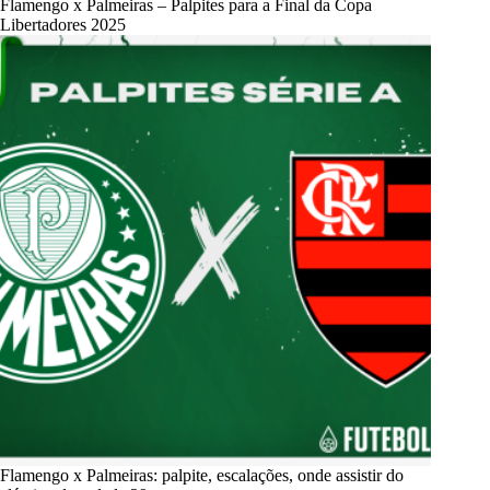
Flamengo x Palmeiras – Palpites para a Final da Copa
Libertadores 2025
Flamengo x Palmeiras: palpite, escalações, onde assistir do