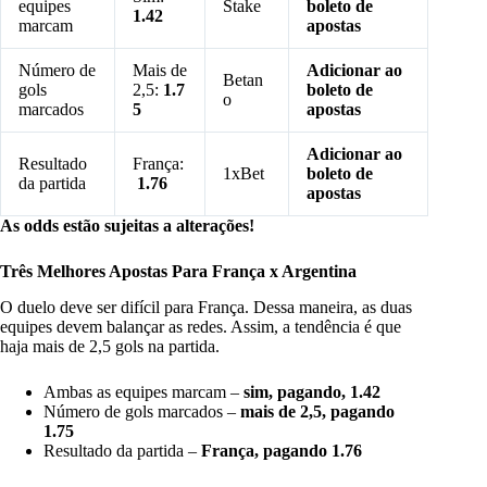
equipes
Stake
boleto de
1.42
marcam
apostas
Número de
Mais de
Adicionar ao
Betan
gols
2,5:
1.7
boleto de
o
marcados
5
apostas
Adicionar ao
Resultado
França:
1xBet
boleto de
da partida
1.76
apostas
As odds estão sujeitas a alterações!
Três Melhores Apostas Para
França x Argentina
O duelo deve ser difícil para França. Dessa maneira, as duas
equipes devem balançar as redes. Assim, a tendência é que
haja mais de 2,5 gols na partida.
Ambas as equipes marcam –
sim,
pagando, 1.42
Número de gols marcados –
mais de 2,5,
pagando
1.75
Resultado da partida –
França,
pagando 1.76