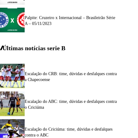
Palpite: Cruzeiro x Internacional – Brasileirão Série
A – 05/11/2023
Últimas notícias
serie
B
Escalação do CRB: time, dúvidas e desfalques contra
a Chapecoense
Escalação do ABC: time, dúvidas e desfalques contra
o Criciúma
Escalação do Criciúma: time, dúvidas e desfalques
contra o ABC