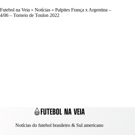
Futebol na Veia
»
Notícias
»
Palpites França x Argentina –
4/06 – Torneio de Toulon 2022
Notícias do futebol brasileiro & Sul americano