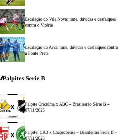
Escalação do Vila Nova: time, dúvidas e desfalques
contra o Vitória
Escalação do Avaí: time, dúvidas e desfalques contra
a Ponte Preta
Palpites Serie
B
Palpite Criciúma x ABC – Brasileirão Série B –
07/11/2023
Palpite: CRB x Chapecoense – Brasileirão Série B –
07/11/2023