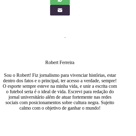
Robert Ferreira
Sou o Robert! Fiz jornalismo para vivenciar histórias, estar
dentro dos fatos e o principal, ter acesso a verdade, sempre!
O esporte sempre esteve na minha vida, e unir a escrita com
o futebol seria é o ideal de vida. Escrevi para redação do
jornal universitário além de atuar fortemente nas redes
sociais com posicionamentos sobre cultura negra. Sujeito
calmo com o objetivo de ganhar o mundo!