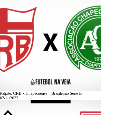
Palpite: CRB x Chapecoense – Brasileirão Série B –
07/11/2023