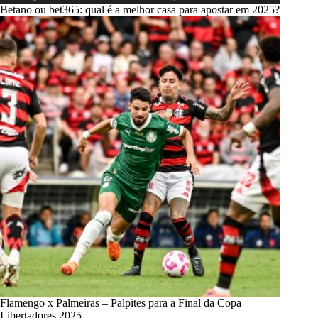
Betano ou bet365: qual é a melhor casa para apostar em 2025?
Flamengo x Palmeiras – Palpites para a Final da Copa
Libertadores 2025