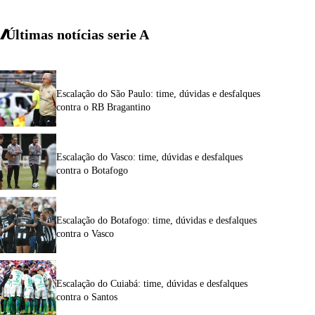
Últimas notícias
serie A
Escalação do São Paulo: time, dúvidas e desfalques
contra o RB Bragantino
Escalação do Vasco: time, dúvidas e desfalques
contra o Botafogo
Escalação do Botafogo: time, dúvidas e desfalques
contra o Vasco
Escalação do Cuiabá: time, dúvidas e desfalques
contra o Santos