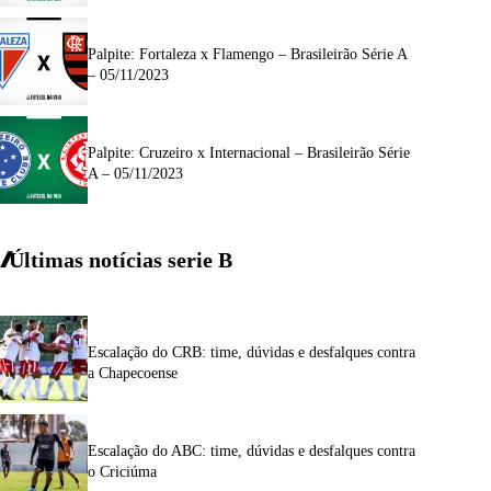
Palpite: Fortaleza x Flamengo – Brasileirão Série A
– 05/11/2023
Palpite: Cruzeiro x Internacional – Brasileirão Série
A – 05/11/2023
Últimas notícias
serie
B
Escalação do CRB: time, dúvidas e desfalques contra
a Chapecoense
Escalação do ABC: time, dúvidas e desfalques contra
o Criciúma