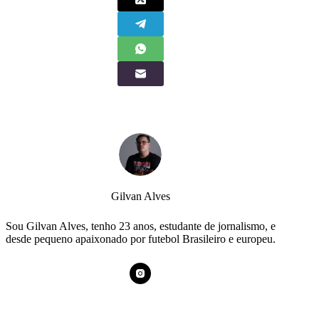
Gilvan Alves
Sou Gilvan Alves, tenho 23 anos, estudante de jornalismo, e
desde pequeno apaixonado por futebol Brasileiro e europeu.