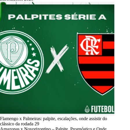
Flamengo x Palmeiras: palpite, escalações, onde assistir do
clássico da rodada 29
Amazonas x Novorizontino – Palpite, Prognóstico e Onde