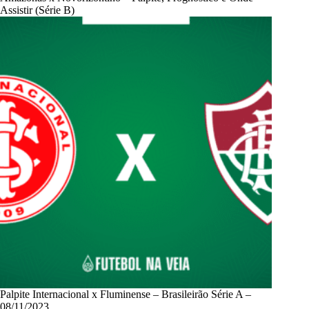
Assistir (Série B)
Palpite Internacional x Fluminense – Brasileirão Série A –
08/11/2023