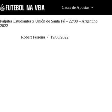
S
k
Casas de Apostas
Cod
i
p
t
Palpites Estudiantes x Unión de Santa Fé – 22/08 – Argentino
o
2022
c
o
Robert Ferreira
19/08/2022
n
t
e
n
t