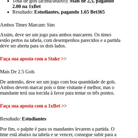
Total de gols (acima/abaixo):
Mais de 2,5,
pagando
2.00 na 1xBet
Resultado:
Estudiantes
,
pagando 1.65 Bet365
Ambos Times Marcam: Sim
Assim, deve ser um jogo para ambos marcarem. Os times
estão pertos na tabela, com desempenhos parecidos e a partida
deve ser aberta para os dois lados.
Faça sua aposta com a Stake >>
Mais De 2.5 Gols
De antemão, deve ser um jogo com boa quantidade de gols.
Ambos devem marcar pois o time visitante é melhor, mas o
mandante terá sua torcida à favor para tentar os três pontos.
Faça sua aposta com a 1xBet >>
Resultado:
Estudiantes
Por fim, o palpite é para os mandantes levarem a partida. O
time está abaixo na tabela e se vencer, consegue subir para a