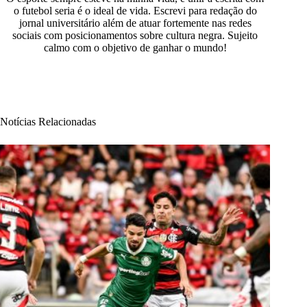
o futebol seria é o ideal de vida. Escrevi para redação do
jornal universitário além de atuar fortemente nas redes
sociais com posicionamentos sobre cultura negra. Sujeito
calmo com o objetivo de ganhar o mundo!
Notícias Relacionadas