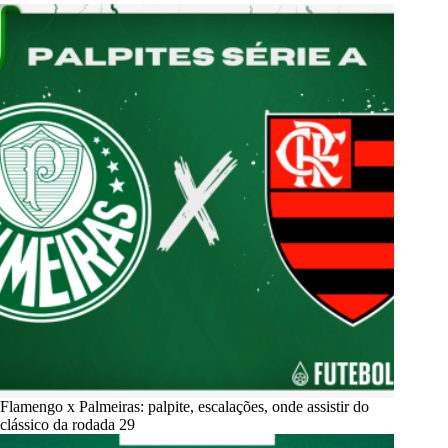
Flamengo x Palmeiras: palpite, escalações, onde assistir do
clássico da rodada 29