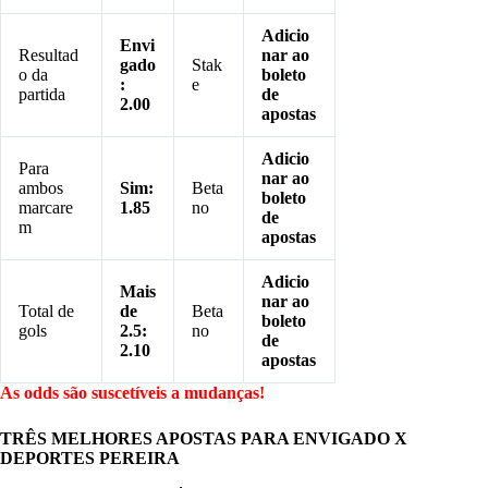
Adicio
Envi
Resultad
nar ao
gado
Stak
o da
boleto
:
e
partida
de
2.00
apostas
Adicio
Para
nar ao
ambos
Sim:
Beta
boleto
marcare
1.85
no
de
m
apostas
Adicio
Mais
nar ao
Total de
de
Beta
boleto
gols
2.5:
no
de
2.10
apostas
As odds são suscetíveis a mudanças!
TRÊS MELHORES APOSTAS PARA ENVIGADO X
DEPORTES PEREIRA