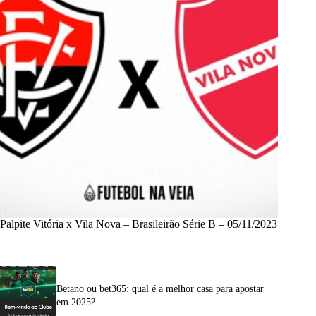
Palpite Vitória x Vila Nova – Brasileirão Série B – 05/11/2023
Betano ou bet365: qual é a melhor casa para apostar
em 2025?