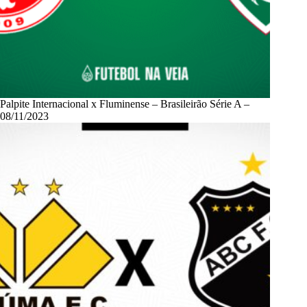
Palpite Internacional x Fluminense – Brasileirão Série A –
08/11/2023