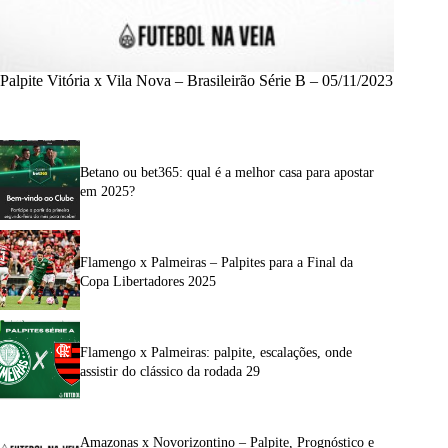
Palpite Vitória x Vila Nova – Brasileirão Série B – 05/11/2023
Betano ou bet365: qual é a melhor casa para apostar
em 2025?
Flamengo x Palmeiras – Palpites para a Final da
Copa Libertadores 2025
Flamengo x Palmeiras: palpite, escalações, onde
assistir do clássico da rodada 29
Amazonas x Novorizontino – Palpite, Prognóstico e