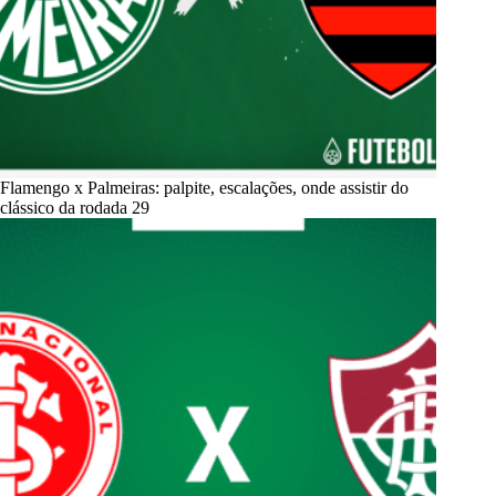
Flamengo x Palmeiras: palpite, escalações, onde assistir do
clássico da rodada 29