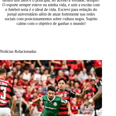
dentro dos fatos e o principal, ter acesso a verdade, sempre!
O esporte sempre esteve na minha vida, e unir a escrita com
o futebol seria é o ideal de vida. Escrevi para redação do
jornal universitário além de atuar fortemente nas redes
sociais com posicionamentos sobre cultura negra. Sujeito
calmo com o objetivo de ganhar o mundo!
Notícias Relacionadas