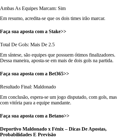
Ambas As Equipes Marcam: Sim
Em resumo, acredita-se que os dois times irão marcar.
Faça sua aposta com a Stake>>
Total De Gols: Mais De 2.5
Em síntese, são equipes que possuem ótimos finalizadores.
Dessa maneira, aposta-se em mais de dois gols na partida.
Faça sua aposta com a Bet365>>
Resultado Final: Maldonado
Em conclusão, espera-se um jogo disputado, com gols, mas
com vitória para a equipe mandante.
Faça sua aposta com a Betano>>
Deportivo Maldonado x Fénix – Dicas De Apostas,
Probabilidades E Previsão