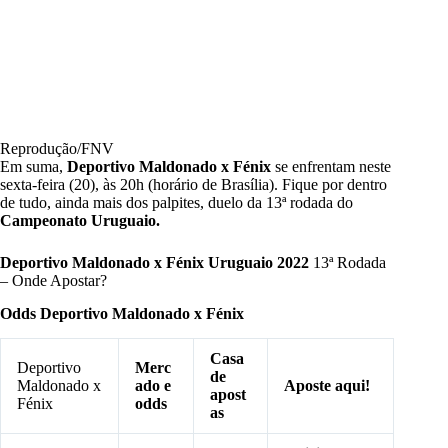
Reprodução/FNV
Em suma,
Deportivo Maldonado x Fénix
se enfrentam neste
sexta-feira (20), às 20h (horário de Brasília). Fique por dentro
de tudo, ainda mais dos palpites, duelo da 13ª rodada do
Campeonato Uruguaio.
Deportivo Maldonado x Fénix Uruguaio 2022
13ª Rodada
– Onde Apostar?
Odds Deportivo Maldonado x Fénix
Casa
Deportivo
Merc
de
Maldonado x
ado e
Aposte aqui!
apost
Fénix
odds
as