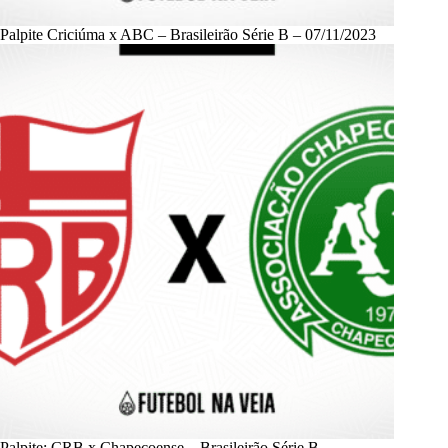
Palpite Criciúma x ABC – Brasileirão Série B – 07/11/2023
Palpite: CRB x Chapecoense – Brasileirão Série B –