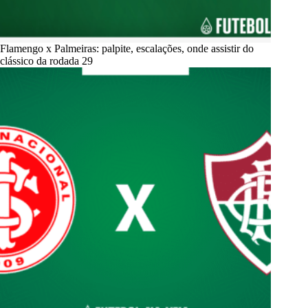
Flamengo x Palmeiras: palpite, escalações, onde assistir do
clássico da rodada 29