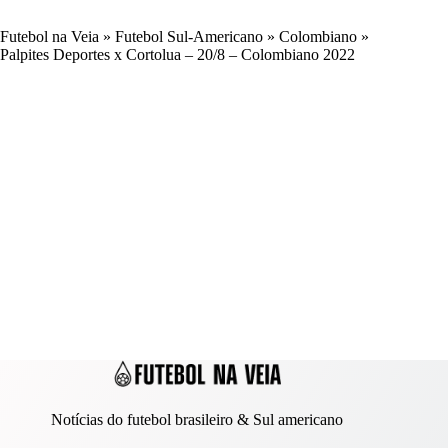
Futebol na Veia
»
Futebol Sul-Americano
»
Colombiano
»
Palpites Deportes x Cortolua – 20/8 – Colombiano 2022
Notícias do futebol brasileiro & Sul americano