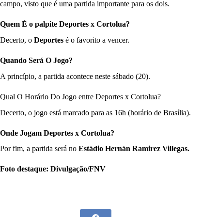
campo, visto que é uma partida importante para os dois.
Quem É o palpite Deportes x Cortolua
?
Decerto, o
Deportes
é o favorito a vencer.
Quando Será O Jogo?
A princípio, a partida acontece neste sábado (20).
Qual O Horário Do Jogo entre Deportes x Cortolua?
Decerto, o jogo está marcado para as 16h (horário de Brasília).
Onde Jogam Deportes x Cortolua?
Por fim, a partida será no
Estádio Hernán Ramirez Villegas.
Foto destaque: Divulgação/FNV