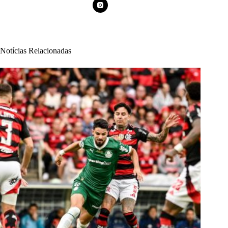
Notícias Relacionadas