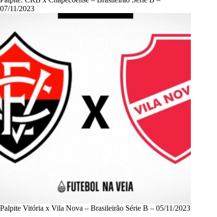
07/11/2023
Palpite Vitória x Vila Nova – Brasileirão Série B – 05/11/2023