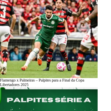
Flamengo x Palmeiras – Palpites para a Final da Copa
Libertadores 2025