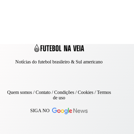
Notícias do futebol brasileiro & Sul americano
Quem somos
/
Contato
/ Condições /
Cookies
/
Termos
de uso
SIGA NO