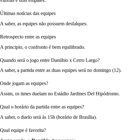
vitórias e dois empates.
Últimas notícias das equipes
A saber, as equipes não possuem desfalques.
Retrospecto entre as equipes
A principio, o confronto é bem equilibrado.
Quando será o jogo entre Danúbio x Cerro Largo?
A saber, a partida entre as duas equipes será no domingo (12).
Onde jogam as equipes?
Assim, os times duelam no Estádio Jardines Del Hipódromo.
Qual o horário da partida entre as equipes?
A saber, o duelo será às 15h (horário de Brasília).
Qual equipe é favorita?