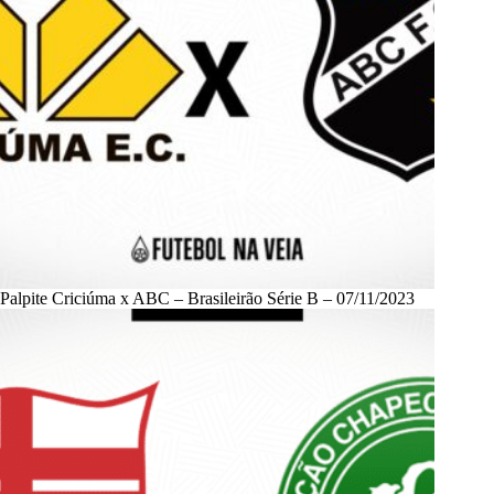
Palpite Criciúma x ABC – Brasileirão Série B – 07/11/2023