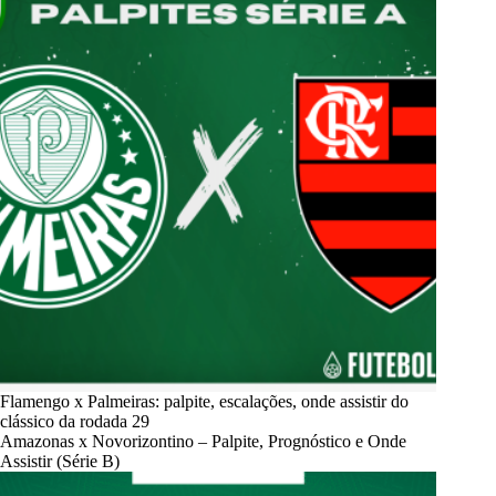
Flamengo x Palmeiras: palpite, escalações, onde assistir do
clássico da rodada 29
Amazonas x Novorizontino – Palpite, Prognóstico e Onde
Assistir (Série B)