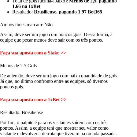
Total de gols (acima/abaixo):
Menos de 2,5,
pagando
1.66 na 1xBet
Resultado:
Brasiliense,
pagando 1.97 Bet365
Ambos times marcam: Não
Assim, deve ser um jogo com poucos gols. Dessa forma, a
equipe que pecar menos deve sair com os três pontos.
Faça sua aposta com a Stake >>
Menos de 2.5 Gols
De antemão, deve ser um jogo com baixa quantidade de gols.
Já que, no último confronto entre as equipes, só tivemos
poucos gols.
Faça sua aposta com a 1xBet >>
Resultado: Brasiliense
Por fim, o palpite é para os visitantes saírem com os três
pontos. Assim, a equipe terá que mostrar seu valor como
visitante e devolver a derrota que tiveram na rodada passada.