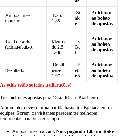
as
St
Adicionar
Ambos times
Não:
ak
ao boleto
marcam
1.85
e
de apostas
Adicionar
Total de gols
Menos
1x
ao boleto
(acima/abaixo)
de 2.5:
Be
de apostas
1.66
t
Brasil
B
Adicionar
Resultado
iense:
et3
ao boleto
1.97
65
de apostas
As odds estão sujeitas a alterações!
Três melhores apostas para Costa Rica x Brasiliense
A principio, deve ser uma partida bastante disputada entre as
equipes. Porém, os visitantes parecem ter melhores
ferramentas para vencer o jogo.
Ambos times marcam:
Não,
pagando 1.85 na Stake