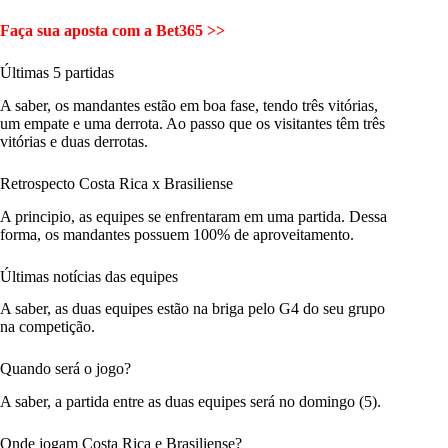
Faça sua aposta com a Bet365 >>
Últimas 5 partidas
A saber, os mandantes estão em boa fase, tendo três vitórias,
um empate e uma derrota. Ao passo que os visitantes têm três
vitórias e duas derrotas.
Retrospecto Costa Rica x Brasiliense
A principio, as equipes se enfrentaram em uma partida. Dessa
forma, os mandantes possuem 100% de aproveitamento.
Últimas notícias das equipes
A saber, as duas equipes estão na briga pelo G4 do seu grupo
na competição.
Quando será o jogo?
A saber, a partida entre as duas equipes será no domingo (5).
Onde jogam Costa Rica e Brasiliense?