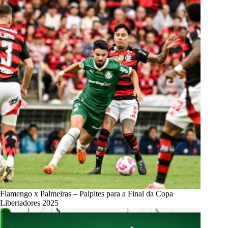
Flamengo x Palmeiras – Palpites para a Final da Copa
Libertadores 2025