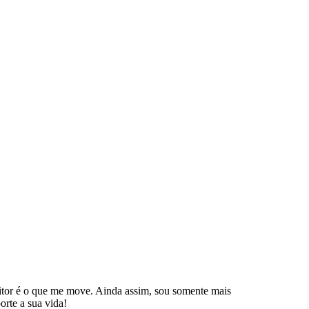
eitor é o que me move. Ainda assim, sou somente mais
orte a sua vida!