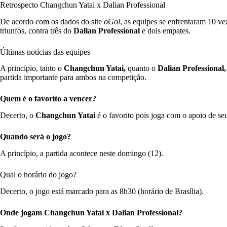
Retrospecto Changchun Yatai x Dalian Professional
De acordo com os dados do site
oGol
, as equipes se enfrentaram 10 
triunfos, contra três do
Dalian Professional
e dois empates.
Últimas notícias das equipes
A princípio, tanto o
Changchun Yatai,
quanto o
Dalian Professional
,
partida importante para ambos na competição.
Quem é o favorito a vencer
?
Decerto, o
Changchun Yatai
é o favorito pois joga com o apoio de seu
Quando será o jogo?
A princípio, a partida acontece neste domingo (12).
Qual o horário do jogo?
Decerto, o jogo está marcado para as 8h30 (horário de Brasília).
Onde jogam Changchun Yatai x Dalian Professional
?