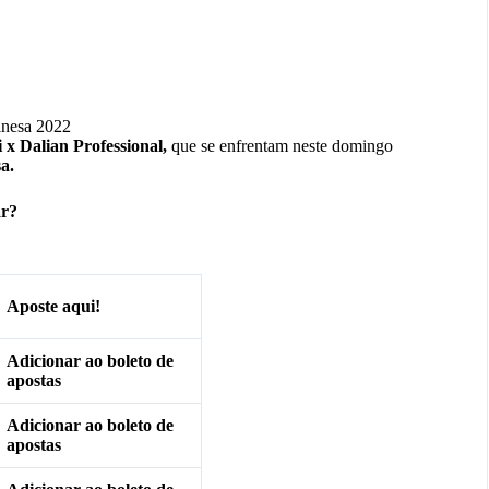
hinesa 2022
x Dalian Professional,
que se enfrentam neste domingo
a.
ar?
Aposte aqui!
Adicionar ao boleto de
apostas
Adicionar ao boleto de
apostas