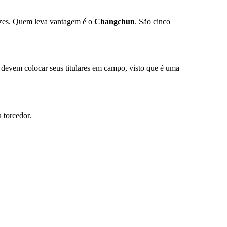
vezes. Quem leva vantagem é o
Changchun
. São cinco
devem colocar seus titulares em campo, visto que é uma
 torcedor.