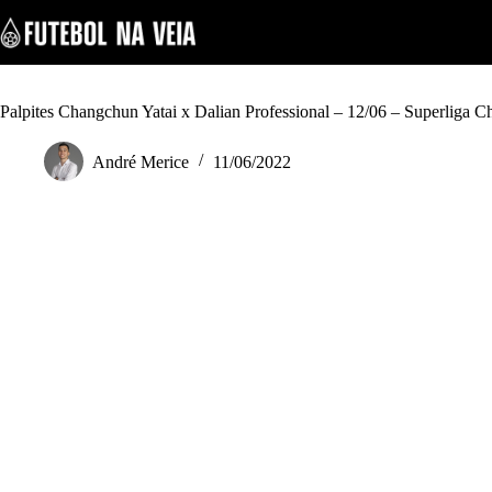
S
k
i
p
t
o
Palpites Changchun Yatai x Dalian Professional – 12/06 – Superliga C
c
o
André Merice
11/06/2022
n
t
e
n
t