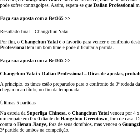
pode sofrer contragolpes. Assim, espera-se que
Dalian Professional
m
Faça sua aposta com a Bet365 >>
Resultado final – Changchun Yatai
Por fim, o
Changchun Yatai
é o favorito para vencer o confronto de
Professional
tem um bom time e pode dificultar a partida.
Faça sua aposta com a
Bet365 >>
Changchun Yatai x Dalian Professional
– Dicas de apostas, probab
A princípio, os times estão preparados para o confronto da 3ª rodada d
chegarem ao título, no fim da temporada.
Últimas 5 partidas
Na estreia da
Superliga Chinesa
, o
Changchun Yatai
venceu por 4 x
um empate em 0 x 0 diante do
Hangzhou Greentown
, fora de casa. 
contra o
Henan Jianye
,
fora de seus domínios, mas venceu o
Guangzh
3ª partida de ambos na competição.