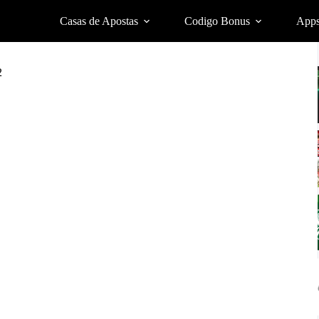
Casas de Apostas
Codigo Bonus
App
2