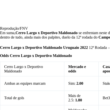
Reprodução/FNV
Em suma,
Cerro Largo x Deportivo Maldonado
se enfrentam neste d
dentro de tudo, ainda mais dos palpites, duelo da 12ª rodada do
Campe
Cerro Largo x Deportivo Maldonado Uruguaio 2022
12ª Rodada –
Odds Cerro Largo x Deportivo Maldonado
Cerro Largo x Deportivo
Mercado e
Cas
Maldonado
odds
apos
Ambas as equipes marcam
Sim:
2.00
Stak
Mais de
Total de gols
Bet
2.5:
1.80