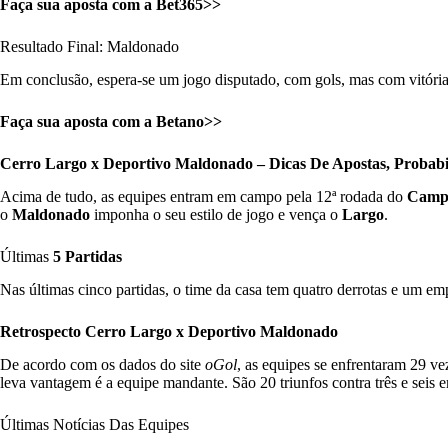
Faça sua aposta com a Bet365>>
Resultado Final: Maldonado
Em conclusão, espera-se um jogo disputado, com gols, mas com vitória 
Faça sua aposta com a Betano>>
Cerro Largo x Deportivo Maldonado – Dicas De Apostas, Probabi
Acima de tudo, as equipes entram em campo pela 12ª rodada do
Camp
o
Maldonado
imponha o seu estilo de jogo e vença o
Largo
.
Últimas
5 Partidas
Nas últimas cinco partidas, o time da casa tem quatro derrotas e um empa
Retrospecto Cerro Largo x Deportivo Maldonado
De acordo com os dados do site
oGol
, as equipes se enfrentaram 29 ve
leva vantagem é a equipe mandante. São 20 triunfos contra três e seis 
Últimas Notícias Das Equipes