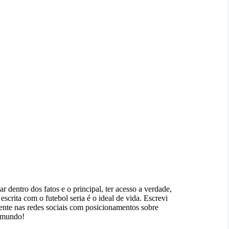
ar dentro dos fatos e o principal, ter acesso a verdade,
scrita com o futebol seria é o ideal de vida. Escrevi
mente nas redes sociais com posicionamentos sobre
o mundo!