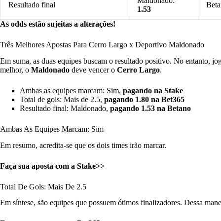
Maldonado:
Resultado final
Beta
1.53
As odds estão sujeitas a alterações!
Três Melhores Apostas Para Cerro Largo x Deportivo Maldonado
Em suma, as duas equipes buscam o resultado positivo. No entanto, jo
melhor, o
Maldonado
deve vencer o
Cerro Largo
.
Ambas as equipes marcam: Sim,
pagando na Stake
Total de gols: Mais de 2.5,
pagando 1.80
na Bet365
Resultado final: Maldonado,
pagando 1.53 na Betano
Ambas As Equipes Marcam: Sim
Em resumo, acredita-se que os dois times irão marcar.
Faça sua aposta com a Stake>>
Total De Gols: Mais De 2.5
Em síntese, são equipes que possuem ótimos finalizadores. Dessa maneir