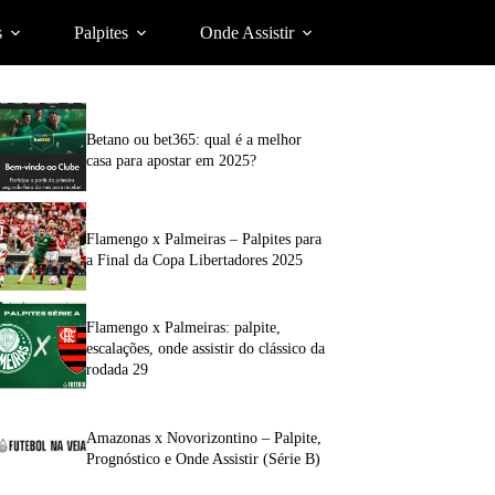
s
Palpites
Onde Assistir
Betano ou bet365: qual é a melhor
casa para apostar em 2025?
Flamengo x Palmeiras – Palpites para
a Final da Copa Libertadores 2025
Flamengo x Palmeiras: palpite,
escalações, onde assistir do clássico da
rodada 29
Amazonas x Novorizontino – Palpite,
Prognóstico e Onde Assistir (Série B)