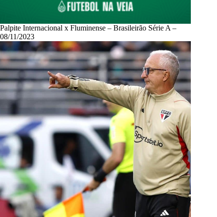
Palpite Internacional x Fluminense – Brasileirão Série A –
08/11/2023