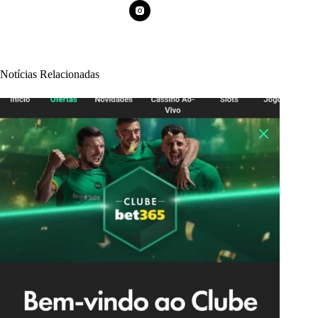
Notícias Relacionadas