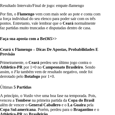
Resultado Intervalo/Final de jogo: empate-flamengo
Por fim, o
Flamengo
vem com mais sede ao pote e conta com
a força individual do seu elenco para poder sair com os três
pontos. Entretanto, vale lembrar que o
Ceará
normalmente
faz partidas muito truncadas e disputadas dentro de casa.
Faça sua aposta com a Bet365>>
Ceará x Flamengo – Dicas De Apostas, Probabilidades E
Previsão
Primeiramente, o
Ceará
perdeu seu último jogo contra o
Athletico-PR
por 1×0 no
Campeonato Brasileiro
. Sendo
assim, o
Fla
também vem de resultado negativo, onde foi
derrotado pelo
Botafogo
por 1×0.
Últimas
5 Partidas
A princípio, o
Vozão
vive uma boa fase na temporada. Pois,
venceu a
Tombese
na primeira partida da
Copa do Brasil
além de vencer o
General Caballero
e o
La Guaira
pela
Copa Sul-americana
. Porém, perdeu para o
Bragantino
e o
Athletico-PR
no
Brasileirão
.