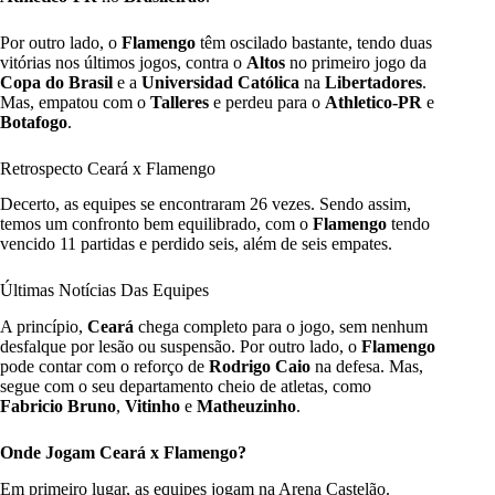
Por outro lado, o
Flamengo
têm oscilado bastante, tendo duas
vitórias nos últimos jogos, contra o
Altos
no primeiro jogo da
Copa do Brasil
e a
Universidad
Católica
na
Libertadores
.
Mas, empatou com o
Talleres
e perdeu para o
Athletico-PR
e
Botafogo
.
Retrospecto Ceará x Flamengo
Decerto, as equipes se encontraram 26 vezes. Sendo assim,
temos um confronto bem equilibrado, com o
Flamengo
tendo
vencido 11 partidas e perdido seis, além de seis empates.
Últimas Notícias Das Equipes
A princípio,
Ceará
chega completo para o jogo, sem nenhum
desfalque por lesão ou suspensão. Por outro lado, o
Flamengo
pode contar com o reforço de
Rodrigo
Caio
na defesa. Mas,
segue com o seu departamento cheio de atletas, como
Fabricio Bruno
,
Vitinho
e
Matheuzinho
.
Onde Jogam Ceará x Flamengo?
Em primeiro lugar, as equipes jogam na Arena Castelão.