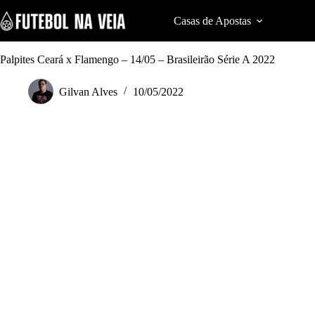
S
k
Casas de Apostas
Cod
i
p
t
Palpites Ceará x Flamengo – 14/05 – Brasileirão Série A 2022
o
c
Gilvan Alves
10/05/2022
o
n
t
e
n
t