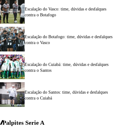
Escalação do Vasco: time, dúvidas e desfalques
contra o Botafogo
Escalação do Botafogo: time, dúvidas e desfalques
contra o Vasco
Escalação do Cuiabá: time, dúvidas e desfalques
contra o Santos
Escalação do Santos: time, dúvidas e desfalques
contra o Cuiabá
Palpites Serie A