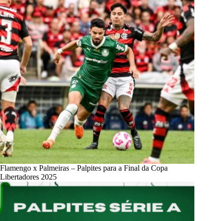
Flamengo x Palmeiras – Palpites para a Final da Copa
Libertadores 2025