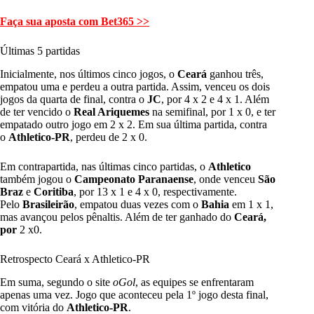
Faça sua aposta com Bet365 >>
Últimas 5 partidas
Inicialmente, nos últimos cinco jogos, o
Ceará
ganhou três,
empatou uma e perdeu a outra partida. Assim, venceu os dois
jogos da quarta de final, contra o
JC
, por 4 x 2 e 4 x 1. Além
de ter vencido o
Real Ariquemes
na semifinal, por 1 x 0, e ter
empatado outro jogo em 2 x 2. Em sua última partida, contra
o
Athletico-PR
, perdeu de 2 x 0.
Em contrapartida, nas últimas cinco partidas, o
Athletico
também jogou o
Campeonato Paranaense
, onde venceu
São
Braz
e
Coritiba
, por 13 x 1 e 4 x 0, respectivamente.
Pelo
Brasileirão
, empatou duas vezes com o
Bahia
em 1 x 1,
mas avançou pelos pênaltis. Além de ter ganhado do
Ceará,
por
2 x0.
Retrospecto Ceará x Athletico-PR
Em suma, segundo o site
oGol
, as equipes se enfrentaram
apenas uma vez. Jogo que aconteceu pela 1º jogo desta final,
com vitória do
Athletico-PR
.