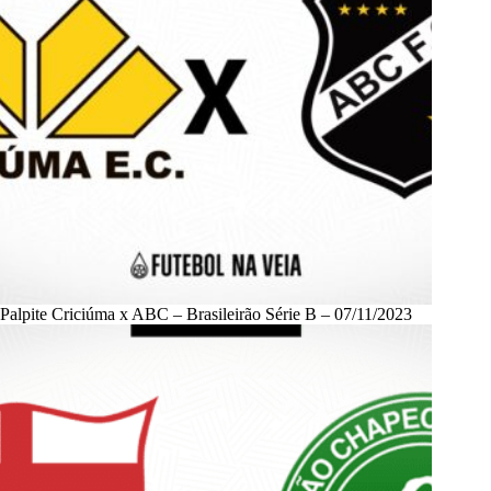
Palpite Criciúma x ABC – Brasileirão Série B – 07/11/2023