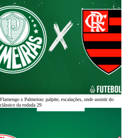
Flamengo x Palmeiras: palpite, escalações, onde assistir do
clássico da rodada 29