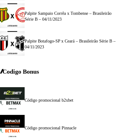
Palpite Sampaio Corrêa x Tombense – Brasileirão
Série B – 04/11/2023
Palpite Botafogo-SP x Ceará – Brasileirão Série B –
04/11/2023
Codigo Bonus
Código promocional b2xbet
Código promocional Pinnacle