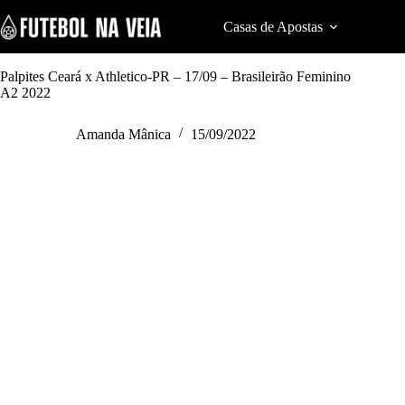
S
k
Casas de Apostas
Cod
i
p
t
Palpites Ceará x Athletico-PR – 17/09 – Brasileirão Feminino
o
A2 2022
c
o
Amanda Mânica
15/09/2022
n
t
e
n
t