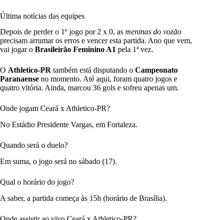
Última notícias das equipes
Depois de perder o 1º jogo por 2 x 0, as
meninas do vozão
precisam arrumar os erros e vencer esta partida. Ano que vem,
vai jogar o
Brasileirão Feminino A1
pela 1ª vez.
O
Athletico-PR
também está disputando o
Campeonato
Paranaense
no momento. Até aqui, foram quatro jogos e
quatro vitória. Ainda, marcou 36 gols e sofreu apenas um.
Onde jogam Ceará x Athletico-PR?
No Estádio Presidente Vargas, em Fortaleza.
Quando será o duelo?
Em suma, o jogo será no sábado (17).
Qual o horário do jogo?
A saber, a partida começa às 15h (horário de Brasília).
Onde assistir ao vivo Ceará x Athletico-PR?