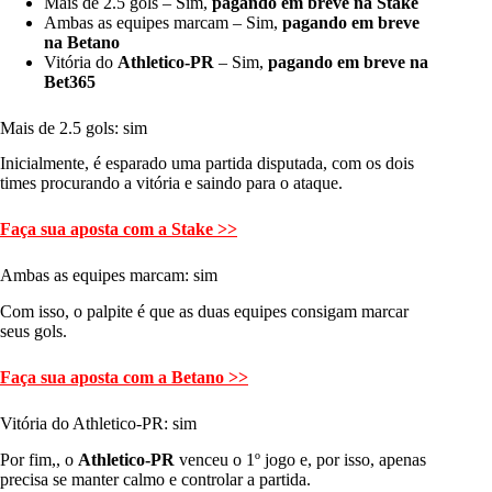
Mais de 2.5 gols – Sim,
pagando em breve na Stake
Ambas as equipes marcam – Sim,
pagando em breve
na Betano
Vitória do
Athletico-PR
– Sim,
pagando em breve na
Bet365
Mais de 2.5 gols: sim
Inicialmente, é esparado uma partida disputada, com os dois
times procurando a vitória e saindo para o ataque.
Faça sua aposta com a Stake >>
Ambas as equipes marcam: sim
Com isso, o palpite é que as duas equipes consigam marcar
seus gols.
Faça sua aposta com a Betano >>
Vitória do Athletico-PR: sim
Por fim,, o
Athletico-PR
venceu o 1º jogo e, por isso, apenas
precisa se manter calmo e controlar a partida.