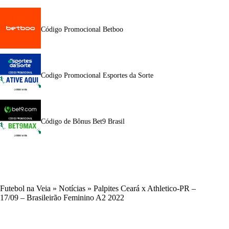
Código Promocional Betboo
Codigo Promocional Esportes da Sorte
Código de Bônus Bet9 Brasil
Futebol na Veia
»
Notícias
»
Palpites Ceará x Athletico-PR –
17/09 – Brasileirão Feminino A2 2022