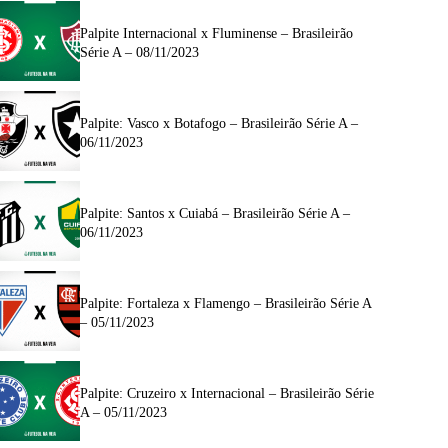
Palpite Internacional x Fluminense – Brasileirão
Série A – 08/11/2023
Palpite: Vasco x Botafogo – Brasileirão Série A –
06/11/2023
Palpite: Santos x Cuiabá – Brasileirão Série A –
06/11/2023
Palpite: Fortaleza x Flamengo – Brasileirão Série A
– 05/11/2023
Palpite: Cruzeiro x Internacional – Brasileirão Série
A – 05/11/2023