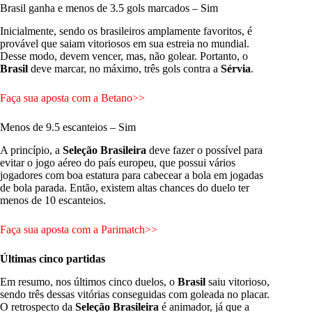
Brasil ganha e menos de 3.5 gols marcados – Sim
Inicialmente, sendo os brasileiros amplamente favoritos, é
provável que saiam vitoriosos em sua estreia no mundial.
Desse modo, devem vencer, mas, não golear. Portanto, o
Brasil
deve marcar, no máximo, três gols contra a
Sérvia
.
Faça sua aposta com a Betano>>
Menos de 9.5 escanteios – Sim
A princípio, a
Seleção Brasileira
deve fazer o possível para
evitar o jogo aéreo do país europeu, que possui vários
jogadores com boa estatura para cabecear a bola em jogadas
de bola parada. Então, existem altas chances do duelo ter
menos de 10 escanteios.
Faça sua aposta com a Parimatch>>
Últimas cinco partidas
Em resumo, nos últimos cinco duelos, o
Brasil
saiu vitorioso,
sendo três dessas vitórias conseguidas com goleada no placar.
O retrospecto da
Seleção Brasileira
é animador, já que a