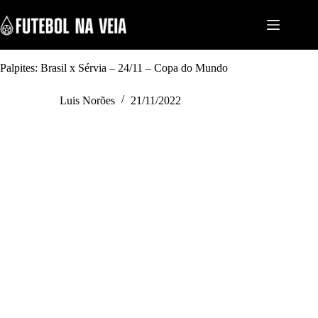
S
k
i
p
t
Palpites: Brasil x Sérvia – 24/11 – Copa do Mundo
o
c
o
Luis Norões
21/11/2022
n
t
e
n
t