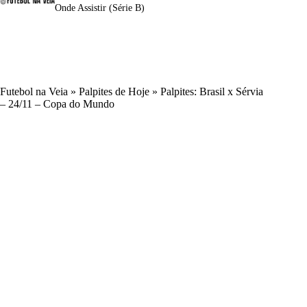
Onde Assistir (Série B)
Futebol na Veia
»
Palpites de Hoje
»
Palpites: Brasil x Sérvia
– 24/11 – Copa do Mundo