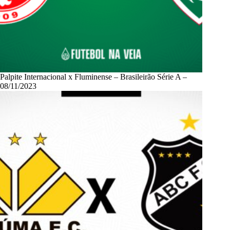
Palpite Internacional x Fluminense – Brasileirão Série A –
08/11/2023