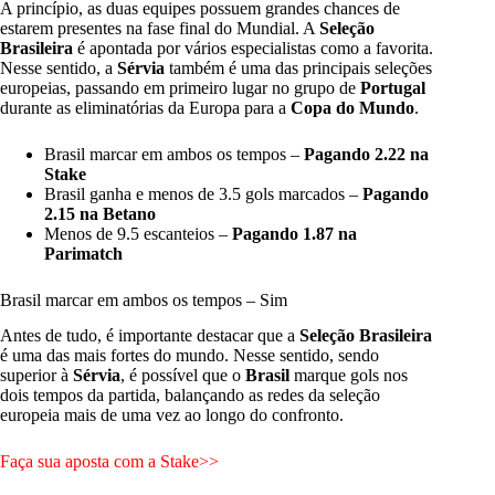
A princípio, as duas equipes possuem grandes chances de
estarem presentes na fase final do Mundial. A
Seleção
Brasileira
é apontada por vários especialistas como a favorita.
Nesse sentido, a
Sérvia
também é uma das principais seleções
europeias, passando em primeiro lugar no grupo de
Portugal
durante as eliminatórias da Europa para a
Copa do Mundo
.
Brasil marcar em ambos os tempos –
Pagando 2.22 na
Stake
Brasil ganha e menos de 3.5 gols marcados –
Pagando
2.15 na Betano
Menos de 9.5 escanteios –
Pagando 1.87 na
Parimatch
Brasil marcar em ambos os tempos – Sim
Antes de tudo, é importante destacar que a
Seleção Brasileira
é uma das mais fortes do mundo. Nesse sentido, sendo
superior à
Sérvia
, é possível que o
Brasil
marque gols nos
dois tempos da partida, balançando as redes da seleção
europeia mais de uma vez ao longo do confronto.
Faça sua aposta com a Stake>>