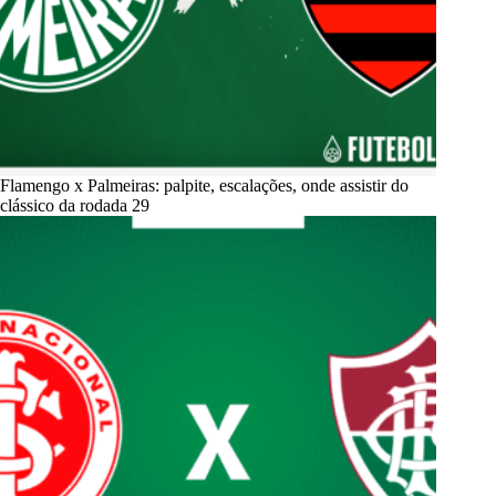
Flamengo x Palmeiras: palpite, escalações, onde assistir do
clássico da rodada 29