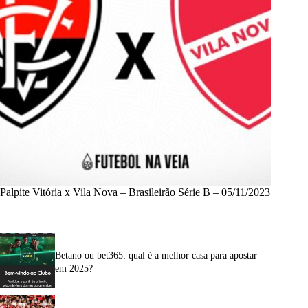
Palpite Vitória x Vila Nova – Brasileirão Série B – 05/11/2023
Betano ou bet365: qual é a melhor casa para apostar
em 2025?