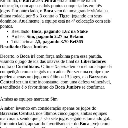
Em suma, o
Barracas Central
está atualmente na 24ª
colocação, com apenas dois pontos conquistados em três
jogos. Por outro lado, o
Boca
vem de uma grande vitória na
última rodada por 5 x 3 contra o
Tigre
, jogando em seus
domínios. Atualmente, a equipe está na 4ª colocação com seis
pontos.
Resultado:
Boca,
pagando 1.62 na Stake
Ambas:
Sim,
pagando 2.27 na Betano
Total acima:
2,5,
pagando 3.70 Bet365
Resultado: Boca Juniors
Decerto, o
Boca
irá com força máxima para essa partida,
visando o jogo de ida das oitavas de final da
Libertadores
contra o
Corinthians
. O time
Xeneize
tem o melhor ataque da
competição com sete gols marcados. Por ser uma equipe que
perdeu apenas um jogo nos últimos 13 jogos, e o
Barracas
Central
ser um time inconstante, com uma defesa vulnerável,
a tendência é o favoritismo do
Boca Juniors
se confirmar.
Ambas as equipes marcam: Sim
A saber, levando em consideração apenas os jogos do
Barracas Central
, nos últimos cinco jogos, ambas equipes
marcaram, sendo que já são sete jogos seguidos tomando gol.
Por outro lado, apesar do favoritismo ser do
Boca
, vejo com