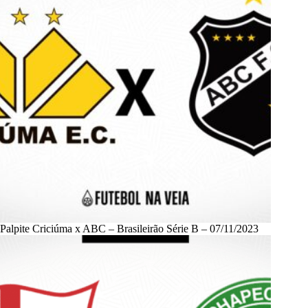
Palpite Criciúma x ABC – Brasileirão Série B – 07/11/2023