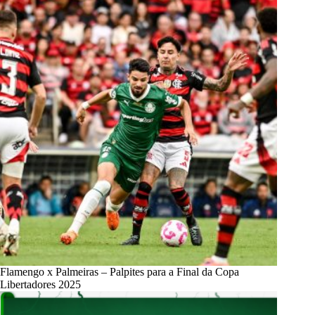
Flamengo x Palmeiras – Palpites para a Final da Copa
Libertadores 2025