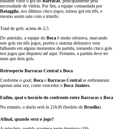
bastante valor o gol do
Barracas
, principalmente pela
necessidade de vitória. Por fim, a equipe comandada por
Batagglia
, nos últimos cinco jogos, tomou gol em três, e
mesmo assim saiu com o triunfo.
Total de gols: acima de 2,5
De antemão, a equipe do
Boca
é muito ofensiva, marcando
sete gols em três jogos, porém o sistema defensivo vem
falhando em alguns momentos da partida, tomando cinco gols
nos jogos que disputou até aqui. Portanto, a partida deve ter
mais que dois gols.
Retrospecto Barracas Central x Boca
Conforme o
goal
,
Boca
e
Barracas Central
se enfrentaram
apenas uma vez, como vencedor o
Boca Juniors
.
Enfim, qual o horário do confronto entre Barracas x Boca
No entanto, o duelo será às 21h30 (horário de
Brasília
).
Afinal, quando será o jogo?
A princípio, partida acontece neste domingo (19)