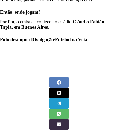
Então, onde jogam?
Por fim, o embate acontece no estádio
Cláudio Fabián
Tapia, em Buenos Aires.
Foto destaque: Divulgação/Futebol na Veia