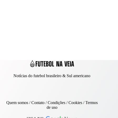
Notícias do futebol brasileiro & Sul americano
Quem somos
/
Contato
/ Condições /
Cookies
/
Termos
de uso